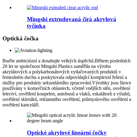
Mingshi extrudovaná čirá akrylová
tyčinka
Optická čočka
Buďte ambiciózní a dosahujte velkých úspěchů.Během posledních
20 let se společnost Mingshi Plastics zaměřila na výrobu
akrylátových a polykarbonátových vytlačovaných produktů v
řemeslném duchu a poskytovala odpovídající komplexní řešení a
služby pro produkty sekundárního zpracování.Výrobky jsou široce
používány v komerčních oblastech, včetně vnějších stěn, osvětlení
letectví, osvětlení koupelen, autobusů a vlaků, eskalátorů a výtahů,
osvětlení skleníků, reklamního osvětlení, průmyslového osvětlení a
osvětlení kanceláří.
Optické akrylové lineární čočky