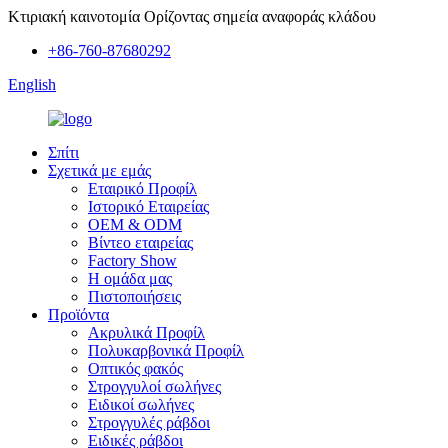
Κτιριακή καινοτομία Ορίζοντας σημεία αναφοράς κλάδου
+86-760-87680292
English
Σπίτι
Σχετικά με εμάς
Εταιρικό Προφίλ
Ιστορικό Εταιρείας
OEM & ODM
Βίντεο εταιρείας
Factory Show
Η ομάδα μας
Πιστοποιήσεις
Προϊόντα
Ακρυλικά Προφίλ
Πολυκαρβονικά Προφίλ
Οπτικός φακός
Στρογγυλοί σωλήνες
Ειδικοί σωλήνες
Στρογγυλές ράβδοι
Ειδικές ράβδοι