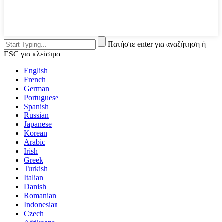
Πατήστε enter για αναζήτηση ή
ESC για κλείσιμο
English
French
German
Portuguese
Spanish
Russian
Japanese
Korean
Arabic
Irish
Greek
Turkish
Italian
Danish
Romanian
Indonesian
Czech