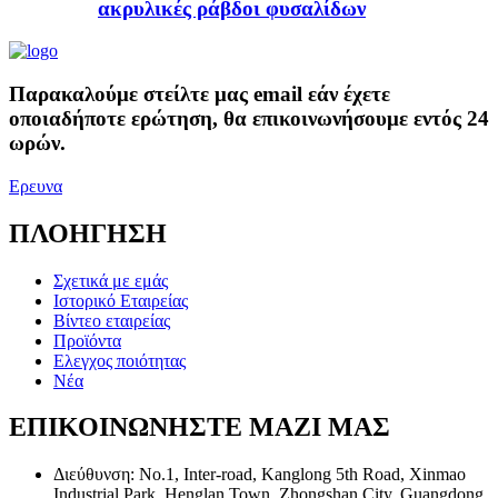
ακρυλικές ράβδοι φυσαλίδων
Παρακαλούμε στείλτε μας email εάν έχετε
οποιαδήποτε ερώτηση, θα επικοινωνήσουμε εντός 24
ωρών.
Ερευνα
ΠΛΟΗΓΗΣΗ
Σχετικά με εμάς
Ιστορικό Εταιρείας
Βίντεο εταιρείας
Προϊόντα
Ελεγχος ποιότητας
Νέα
ΕΠΙΚΟΙΝΩΝΗΣΤΕ ΜΑΖΙ ΜΑΣ
Διεύθυνση:
No.1, Inter-road, Kanglong 5th Road, Xinmao
Industrial Park, Henglan Town, Zhongshan City, Guangdong