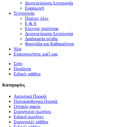
Δευτερεύουσα Λειτουργία
Εφαρμογή
Τεχνολογία
Πρώτες ύλες
Ε & Α
Ελεγχος ποιότητας
Δευτερεύουσα Λειτουργία
Διαδικασία σέρβις
Φροντίδα και Καθαριότητα
Νέα
Επικοινωνήστε μαζί μας
Σπίτι
Προϊόντα
Ειδικές ράβδοι
Κατηγορίες
Ακρυλικά Προφίλ
Πολυκαρβονικά Προφίλ
Οπτικός φακός
Στρογγυλοί σωλήνες
Ειδικοί σωλήνες
Στρογγυλές ράβδοι
Ειδικές ράβδοι