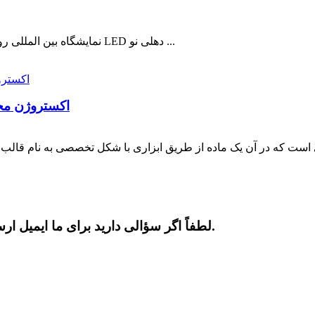
نمایشگاه بین المللی نورپردازی Euroluce نمایشگاه بین المللی روشنایی گوانگژو LED دهلی نو ...
اکستروژن مح
که در آن یک ماده از طریق ابزاری با شکل تخصصی به نام قالب راند
لطفاً اگر سؤالی دارید برای ما ایمیل ارسال کنید، ما ظرف 24 ساعت با شما تماس خواهیم گرفت.