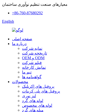
معیارهای صنعت تنظیم نوآوری ساختمان
+86-760-87680292
English
صفحه اصلی
درباره ما
نمایه شرکت
تاریخچه شرکت
OEM و ODM
فیلم شرکت
نمایش کارخانه
تیم ما
گواهینامه ها
محصولات
پروفیل های اکریلیک
پروفیل های پلی کربنات
لنز نوری
لوله های گرد
لوله های مخصوص
میله های گرد