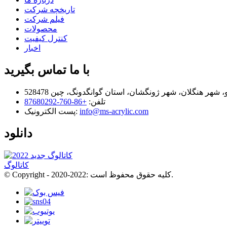
تاریخچه شرکت
فیلم شرکت
محصولات
کنترل کیفیت
اخبار
با ما تماس بگیرید
تلفن:
+86-760-87680292
info@ms-acrylic.com
پست الکترونیک:
دانلود
کاتالوگ
© Copyright - 2020-2022: کلیه حقوق محفوظ است.