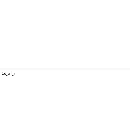
برای جستجو اینتر یا برای بستن ESC را بزنید