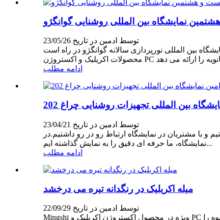
شتمین نمایشگاه بین المللی روشنایی گوانگژو
توسط ادمین در تاریخ 23/05/26
ه بین المللی نورپردازی سالانه گوانگژو در راه است.Mingshi Plastic به عنوان یکی از غرفه داران، محصولات دقیق ما را در نمایشگاه نشان خواهد داد.Mingshi Plastic بر تولید
ادامه مطلب
شگاه بین المللی تجهیزات روشنایی چراغ 202
توسط ادمین در تاریخ 23/04/21
المللی نور تجهیزات روشنایی 2023 به عنوان غرفه دار حضور یافتیم و با مشتریان در نمایشگاه ارتباط رو در رو داشتیم.در
نمایشگاه، ما حرفه ای دقیق را به نمایش گذاشته ایم...
ادامه مطلب
میله اکریلیک در رنگدانه تیره می درخشد
توسط ادمین در تاریخ 22/09/29
Mingshi ویژه در محصول اکستروژن اکریلیک و PC تقریبا 20 سال است، ما همیشه متعهد به تولید محصولات خوب برای مشتری هستیم و هفت خط تولید داریم که می تواند تولید انبوه را