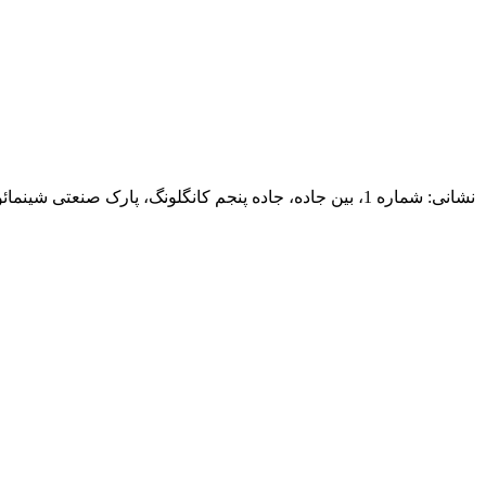
نشانی:
شماره 1، بین جاده، جاده پنجم کانگلونگ، پارک صنعتی شینمائو، شهر هنگلان، شهر ژونگشان، استان گوانگدونگ، چین 528478