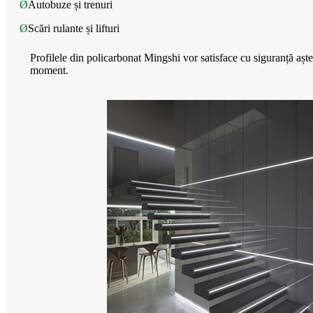
Ø
Autobuze și trenuri
Ø
Scări rulante și lifturi
Profilele din policarbonat Mingshi vor satisface cu siguranță așt
moment.