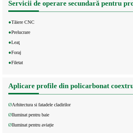
Servicii de operare secundară pentru pro
●
Tăiere CNC
●
Prelucrare
●
Leaţ
●
Foraj
●
Filetat
Aplicare profile din policarbonat coextr
Ø
Arhitectura si fatadele cladirilor
Ø
Iluminat pentru baie
Ø
Iluminat pentru aviație