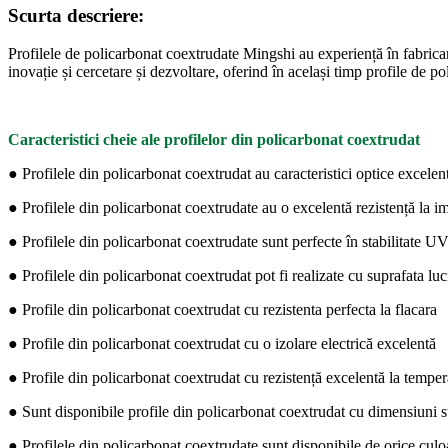
Scurta descriere:
Profilele de policarbonat coextrudate Mingshi au experiență în fabricarea
inovație și cercetare și dezvoltare, oferind în același timp profile de p
Caracteristici cheie ale profilelor din policarbonat coextrudat
● Profilele din policarbonat coextrudat au caracteristici optice excelen
● Profilele din policarbonat coextrudate au o excelentă rezistență la i
● Profilele din policarbonat coextrudate sunt perfecte în stabilitate U
● Profilele din policarbonat coextrudat pot fi realizate cu suprafata luc
● Profile din policarbonat coextrudat cu rezistenta perfecta la flacara
● Profile din policarbonat coextrudat cu o izolare electrică excelentă
● Profile din policarbonat coextrudat cu rezistență excelentă la tempera
● Sunt disponibile profile din policarbonat coextrudat cu dimensiuni s
● Profilele din policarbonat coextrudate sunt disponibile de orice culo