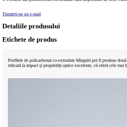
Trimiteți-ne un e-mail
Detaliile produsului
Etichete de produs
Profilele de policarbonat co-extrudate Mingshi pot fi produse două te
ridicată la impact și proprietăți optice excelente, vă oferă cele mai bu