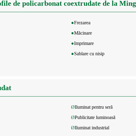
file de policarbonat coextrudate de la Ming
●
Frezarea
●
Măcinare
●
Imprimare
●
Sablare cu nisip
udat
Ø
Iluminat pentru seră
Ø
Publicitate luminoasă
Ø
Iluminat industrial