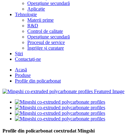
Operațiune secundară
Aplicație
Tehnologie
Materii prime
R&D
Control de calitate
Operațiune secundară
Procesul de service
Îngrijire și curatare
Știri
Contactaţi-ne
Acasă
Produse
Profile din policarbonat
Profile din policarbonat coextrudat Mingshi