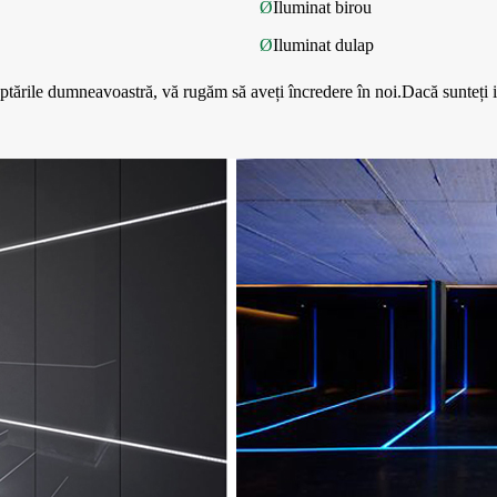
Ø
Iluminat birou
Ø
Iluminat dulap
eptările dumneavoastră, vă rugăm să aveți încredere în noi.Dacă sunteți i