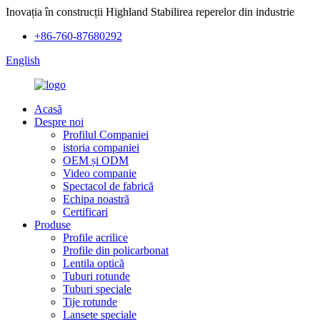
Inovația în construcții Highland Stabilirea reperelor din industrie
+86-760-87680292
English
Acasă
Despre noi
Profilul Companiei
istoria companiei
OEM și ODM
Video companie
Spectacol de fabrică
Echipa noastră
Certificari
Produse
Profile acrilice
Profile din policarbonat
Lentila optică
Tuburi rotunde
Tuburi speciale
Tije rotunde
Lansete speciale