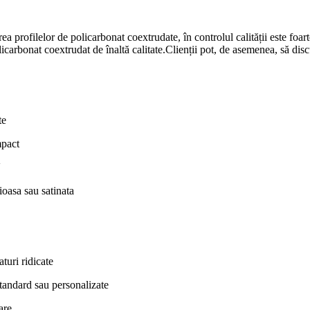
 profilelor de policarbonat coextrudate, în controlul calității este foarte
olicarbonat coextrudat de înaltă calitate.Clienții pot, de asemenea, să dis
te
mpact
V
ioasa sau satinata
turi ridicate
tandard sau personalizate
are