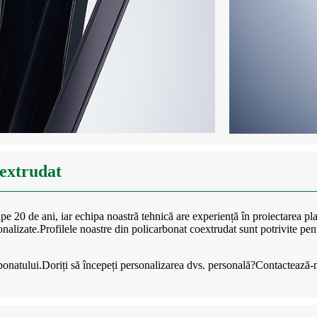
oextrudat
e 20 de ani, iar echipa noastră tehnică are experiență în proiectarea pla
nalizate.Profilele noastre din policarbonat coextrudat sunt potrivite pentr
rbonatului.Doriți să începeți personalizarea dvs. personală?Contactează-