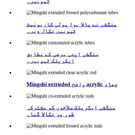
ٹیوبیں۔
منگشی نے پالا ہوا پولی کاربونیٹ
ٹیوبیں نکال دیں۔
منگشی اپنی مرضی کے مطابق
ایکریلک ٹیوبیں۔
Mingshi extruded واضح acrylic چھڑی
منگشی ایکریلک سلاخوں کو مشترکہ
طور پر نکالا گیا۔