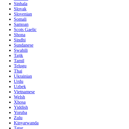
Sinhala
Slovak
Slovenian
Somali
Samoan
Scots Gaelic
Shona
Sindhi
Sundanese
Swahili
Tajik
Tamil
Telugu
Thai
Ukrainian
Urdu
Uzbek
Vietnamese
Welsh
Xhosa
Yiddish
Yoruba
Zulu
Kinyarwanda
Tatar