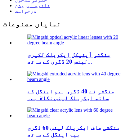
ثانوی آپریشن
درخواست
نمایاں مصنوعات
منگشی آپٹیکل ایکریلک لکیری
لینس 20 ڈگری کے ساتھ...
منگشی نے 40 ڈگری بیم اینگل کے
ساتھ ایکریلک لینس نکالا ہے۔
منگشی صاف ایکریلک لینس 60 ڈگری
بیم اینگل کے ساتھ