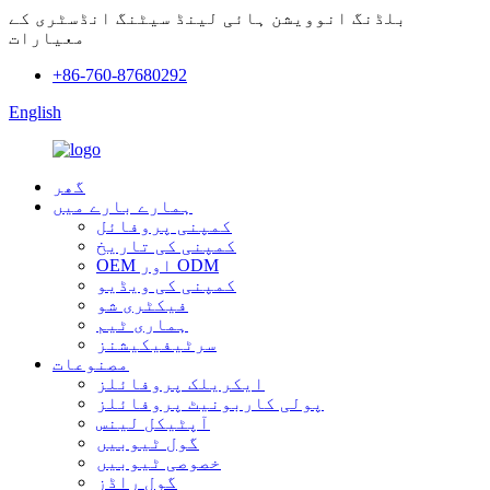
بلڈنگ انوویشن ہائی لینڈ سیٹنگ انڈسٹری کے
معیارات
+86-760-87680292
English
گھر
ہمارے بارے میں
کمپنی پروفائل
کمپنی کی تاریخ
OEM اور ODM
کمپنی کی ویڈیو
فیکٹری شو
ہماری ٹیم
سرٹیفیکیشنز
مصنوعات
ایکریلک پروفائلز
پولی کاربونیٹ پروفائلز
آپٹیکل لینس
گول ٹیوبیں
خصوصی ٹیوبیں
گول راڈز