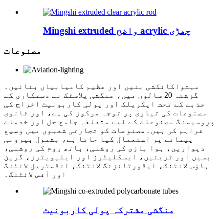
Mingshi extruded واضح acrylic چھڑی
مصنوعات
مہتواکانکشی بنیں اور عظیم کامیابیاں بنائیں۔
گزشتہ 20 سالوں میں، منگشی پلاسٹک نے دستکاری کے
جذبے کے تحت ایکریلک اور پولی کاربونیٹ اخراج کی
مصنوعات کی تیاری پر توجہ مرکوز کی ہے، اور ثانوی
پروسیسنگ مصنوعات کے لیے متعلقہ جامع حل اور خدمات
فراہم کی ہیں۔مصنوعات کو تجارتی شعبوں میں وسیع
پیمانے پر استعمال کیا جاتا ہے، بشمول بیرونی
دیواریں، ہوا بازی کی روشنی، باتھ روم کی روشنی،
بسیں اور ٹرینیں، ایسکلیٹرز اور ایلیویٹرز، گرین
ہاؤس لائٹنگ، ایڈورٹائزنگ لائٹنگ، انڈسٹریل لائٹنگ
اور آفس لائٹنگ۔
منگشی مشترکہ پولی کاربونیٹ