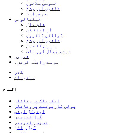
خصوصی سلاخوں
ثانوی آپریشن
درخواست
ٹیکنالوجی
خام مال
آر اینڈ ڈی
کوالٹی کنٹرول
ثانوی آپریشن
سروس کا عمل
دیکھ بھال اور صاف
خبریں
ہم سے رابطہ کریں۔
گھر
مصنوعات
اقسام
ایکریلک پروفائلز
پولی کاربونیٹ پروفائلز
آپٹیکل لینس
گول ٹیوبیں
خصوصی ٹیوبیں
گول راڈز
خصوصی سلاخوں