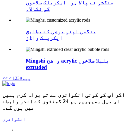
منگشی نے پالا ہوا ایکریلک سلاخوں
کو نکالا۔
منگسی اپنی مرضی کے مطابق
ایکریلک راڈز
Mingshi واضح acrylic بلبلا سلاخوں
extruded
< پچھلا
3
2
1
<<
اگر آپ کی کوئی انکوائری ہے تو براہ کرم ہمیں
ای میل بھیجیں، ہم 24 گھنٹوں کے اندر رابطے
میں ہوں گے۔
انکوائری