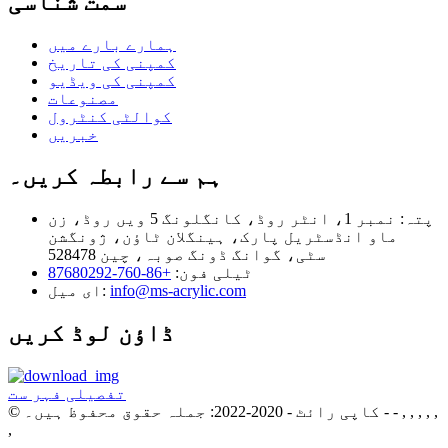
سمت شناسی
ہمارے بارے میں
کمپنی کی تاریخ
کمپنی کی ویڈیو
مصنوعات
کوالٹی کنٹرول
خبریں
ہم سے رابطہ کریں۔
پتہ:
نمبر 1، انٹر روڈ، کانگلونگ 5 ویں روڈ، زن
ماو انڈسٹریل پارک، ہینگلان ٹاؤن، ژونگشن
سٹی، گوانگ ڈونگ صوبہ، چین 528478
ٹیلی فون:
+86-760-87680292
info@ms-acrylic.com
ای میل:
ڈاؤن لوڈ کریں
تفصیلی فہر ست
- - , , , , ,
© کاپی رائٹ - 2020-2022: جملہ حقوق محفوظ ہیں۔
,