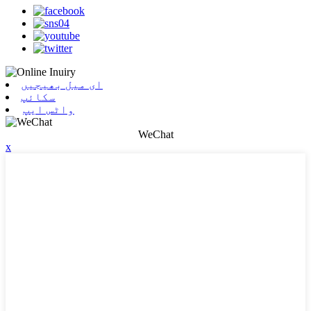
ای میل بھیجیں
سکائپ
واٹس ایپ
WeChat
x