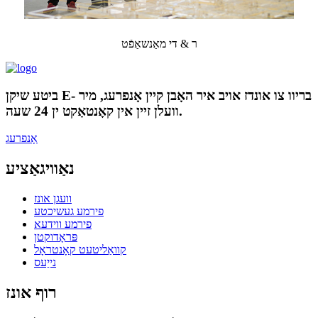
ר & די מאַנשאַפֿט
ביטע שיקן E- בריוו צו אונדז אויב איר האָבן קיין אָנפרעג, מיר
וועלן זיין אין קאָנטאַקט ין 24 שעה.
אָנפרעג
נאַוויגאַציע
וועגן אונז
פירמע געשיכטע
פירמע ווידעא
פּראָדוקטן
קוואַליטעט קאָנטראָל
נייַעס
רוף אונז