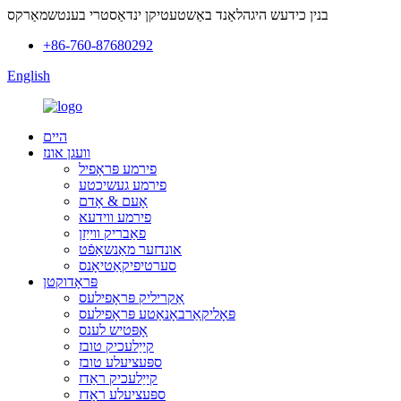
בנין כידעש היגהלאַנד באַשטעטיקן ינדאַסטרי בענטשמאַרקס
+86-760-87680292
English
היים
וועגן אונז
פירמע פּראָפיל
פירמע געשיכטע
אָעם & אָדם
פירמע ווידעא
פאַבריק ווייַזן
אונדזער מאַנשאַפֿט
סערטיפיקאַטיאָנס
פּראָדוקטן
אַקריליק פּראָפילעס
פּאָליקאַרבאָנאַטע פּראָפילעס
אָפּטיש לענס
קייַלעכיק טובז
ספּעציעלע טובז
קייַלעכיק ראַדז
ספּעציעלע ראַדז