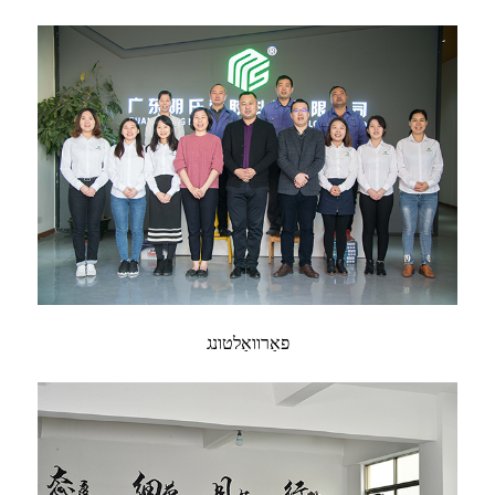
פאַרוואַלטונג