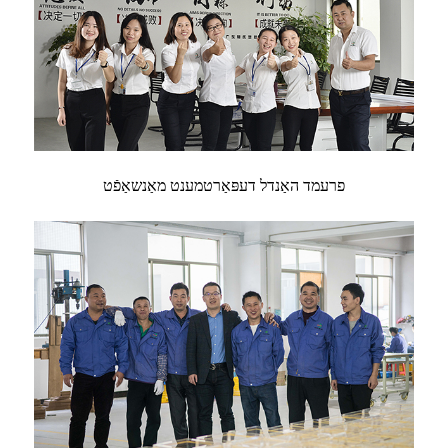
פרעמד האַנדל דעפּאַרטמענט מאַנשאַפֿט