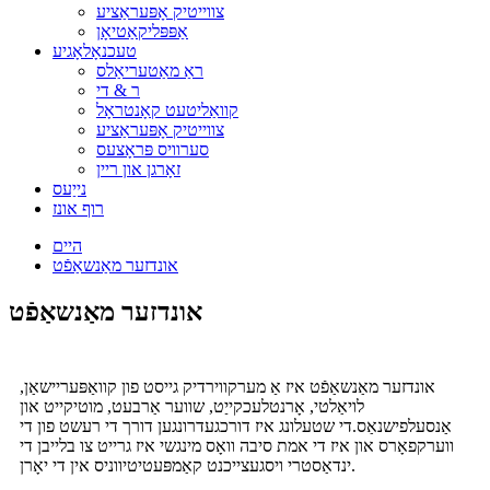
צווייטיק אָפּעראַציע
אַפּפּליקאַטיאָן
טעכנאָלאָגיע
ראַ מאַטעריאַלס
ר & די
קוואַליטעט קאָנטראָל
צווייטיק אָפּעראַציע
סערוויס פּראָצעס
זאָרגן און ריין
נייַעס
רוף אונז
היים
אונדזער מאַנשאַפֿט
אונדזער מאַנשאַפֿט
אונדזער מאַנשאַפֿט איז אַ מערקווירדיק גייסט פון קוואַפּעריישאַן,
לויאַלטי, אָרנטלעכקייַט, שווער אַרבעט, מוטיקייט און
אַנסעלפישנאַס.די שטעלונג איז דורכגעדרונגען דורך די רעשט פון די
ווערקפאָרס און איז די אמת סיבה וואָס מינגשי איז גרייט צו בלייבן די
ינדאַסטרי ויסגעצייכנט קאַמפּעטיטיווניס אין די יאָרן.