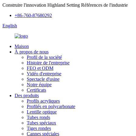
Construire l'innovation Highland Setting Références de l'industrie
+86-760-87680292
English
Maison
À propos de nous
Profil de la société
Histoire de l'entreprise
FEO et ODM
Vidéo d'entreprise
Spectacle d'usine
Notre équipe
Certificats
Des produits
Profils acryliques
Profilés en polycarbonate
Lentille optique
Tubes ronds
Tubes spéciaux
Tiges rondes
Cannes spéciales