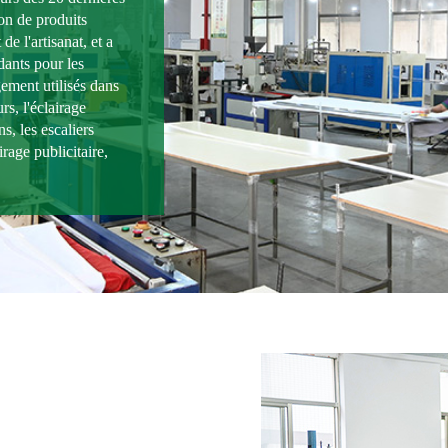
ion de produits
de l'artisanat, et a
dants pour les
gement utilisés dans
s, l'éclairage
ns, les escaliers
irage publicitaire,