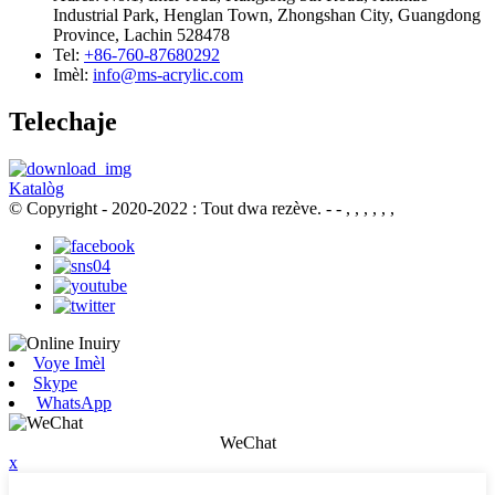
Industrial Park, Henglan Town, Zhongshan City, Guangdong
Province, Lachin 528478
Tel:
+86-760-87680292
Imèl:
info@ms-acrylic.com
Telechaje
Katalòg
© Copyright - 2020-2022 : Tout dwa rezève.
- - , , , , , ,
Voye Imèl
Skype
WhatsApp
WeChat
x