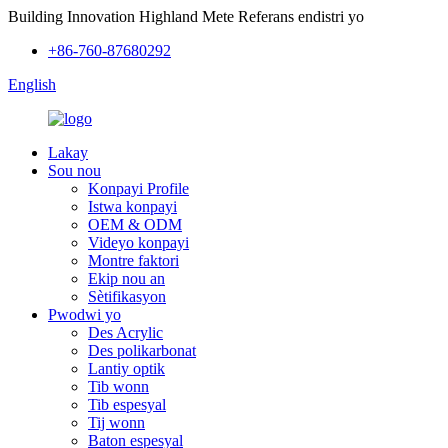
Building Innovation Highland Mete Referans endistri yo
+86-760-87680292
English
Lakay
Sou nou
Konpayi Profile
Istwa konpayi
OEM & ODM
Videyo konpayi
Montre faktori
Ekip nou an
Sètifikasyon
Pwodwi yo
Des Acrylic
Des polikarbonat
Lantiy optik
Tib wonn
Tib espesyal
Tij wonn
Baton espesyal