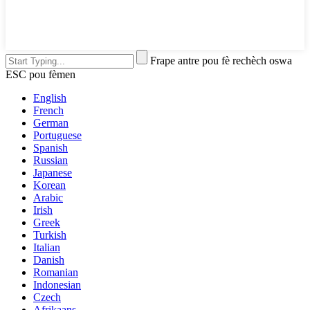
Frape antre pou fè rechèch oswa
ESC pou fèmen
English
French
German
Portuguese
Spanish
Russian
Japanese
Korean
Arabic
Irish
Greek
Turkish
Italian
Danish
Romanian
Indonesian
Czech
Afrikaans