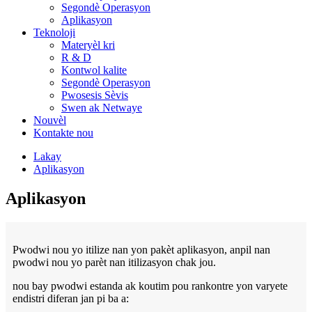
Segondè Operasyon
Aplikasyon
Teknoloji
Materyèl kri
R & D
Kontwol kalite
Segondè Operasyon
Pwosesis Sèvis
Swen ak Netwaye
Nouvèl
Kontakte nou
Lakay
Aplikasyon
Aplikasyon
Pwodwi nou yo itilize nan yon pakèt aplikasyon, anpil nan
pwodwi nou yo parèt nan itilizasyon chak jou.
nou bay pwodwi estanda ak koutim pou rankontre yon varyete
endistri diferan jan pi ba a: