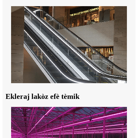
Ekleraj lakòz efè tèmik