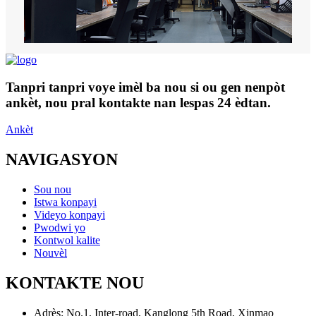
Tanpri tanpri voye imèl ba nou si ou gen nenpòt
ankèt, nou pral kontakte nan lespas 24 èdtan.
Ankèt
NAVIGASYON
Sou nou
Istwa konpayi
Videyo konpayi
Pwodwi yo
Kontwol kalite
Nouvèl
KONTAKTE NOU
Adrès:
No.1, Inter-road, Kanglong 5th Road, Xinmao