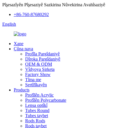
Pîşesazîyên Pîşesaziyê Sazkirina Nûvekirina Avahîsaziyê
+86-760-87680292
English
Xane
Çûna nava
Profîla Pargîdaniyê
Dîroka Pargîdaniyê
OEM & ODM
Vîdyoya Şirketa
Factory Show
Tîma me
Sertîfîkayên
Products
Profîlên Acrylic
Profîlên Polycarbonate
Lensa optîkî
Tubes Round
Tubes taybet
Rods Rods
Rods taybet