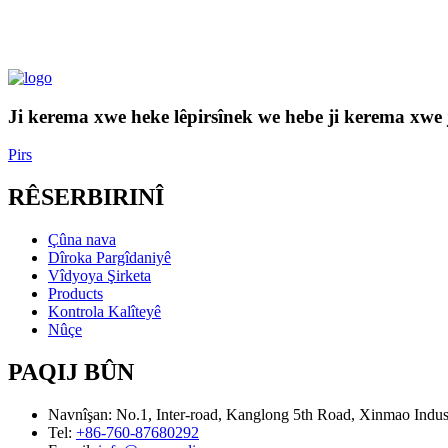
Ji kerema xwe heke lêpirsînek we hebe ji kerema xwe j
Pirs
RÊSERBIRINÎ
Çûna nava
Dîroka Pargîdaniyê
Vîdyoya Şirketa
Products
Kontrola Kalîteyê
Nûçe
PAQIJ BÛN
Navnîşan:
No.1, Inter-road, Kanglong 5th Road, Xinmao Indu
Tel:
+86-760-87680292