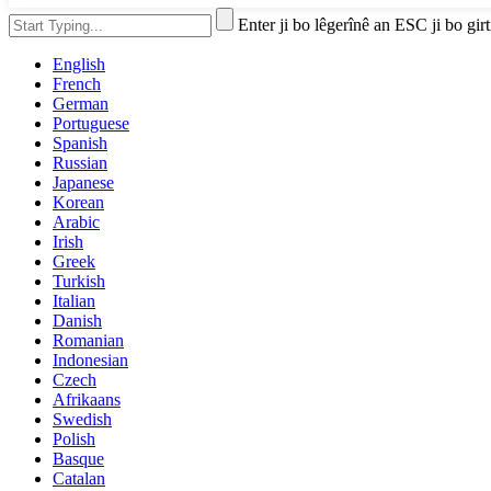
Enter ji bo lêgerînê an ESC ji bo girt
English
French
German
Portuguese
Spanish
Russian
Japanese
Korean
Arabic
Irish
Greek
Turkish
Italian
Danish
Romanian
Indonesian
Czech
Afrikaans
Swedish
Polish
Basque
Catalan