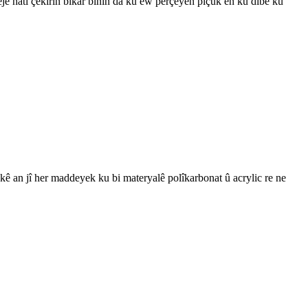
êjê hatî çêkirin bikar bînin da ku ew perçeyên piçûk ên ku dibe ku
akê an jî her maddeyek ku bi materyalê polîkarbonat û acrylic re ne