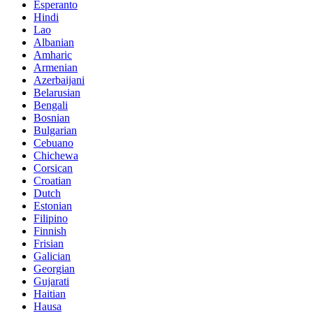
Esperanto
Hindi
Lao
Albanian
Amharic
Armenian
Azerbaijani
Belarusian
Bengali
Bosnian
Bulgarian
Cebuano
Chichewa
Corsican
Croatian
Dutch
Estonian
Filipino
Finnish
Frisian
Galician
Georgian
Gujarati
Haitian
Hausa