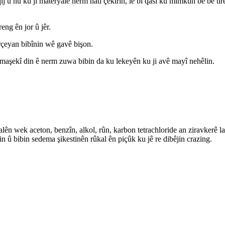
 û nû ku ji materyalê nerm hatî çêkirin, lê bi qasî ku mimkun be bê tîr
ng ên jor û jêr.
erçeyan bibînin wê gavê bişon.
umaşekî din ê nerm zuwa bibin da ku lekeyên ku ji avê mayî nehêlin.
lên wek aceton, benzîn, alkol, rûn, karbon tetrachloride an ziravkerê l
in û bibin sedema şikestinên rûkal ên piçûk ku jê re dibêjin crazing.