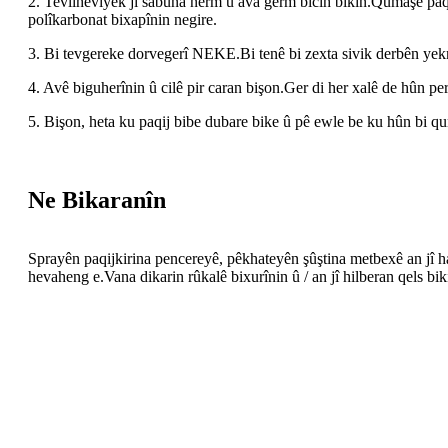
2. Tevliheviyek ji sabûna nerm û ava germ bicîh bikin.Qumaşê paqij
polîkarbonat bixapînin negire.
3. Bi tevgereke dorvegerî NEKE.Bi tenê bi zexta sivik derbên yekre
4. Avê biguherînin û cilê pir caran bişon.Ger di her xalê de hûn p
5. Bişon, heta ku paqij bibe dubare bike û pê ewle be ku hûn bi q
Ne Bikaranîn
Sprayên paqijkirina pencereyê, pêkhateyên şûştina metbexê an jî ha
hevaheng e.Vana dikarin rûkalê bixurînin û / an jî hilberan qels bik