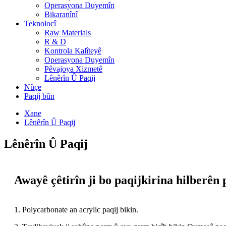
Operasyona Duyemîn
Bikaranînî
Teknolocî
Raw Materials
R & D
Kontrola Kalîteyê
Operasyona Duyemîn
Pêvajoya Xizmetê
Lênêrîn Û Paqij
Nûçe
Paqij bûn
Xane
Lênêrîn Û Paqij
Lênêrîn Û Paqij
Awayê çêtirîn ji bo paqijkirina hilberên 
1. Polycarbonate an acrylic paqij bikin.