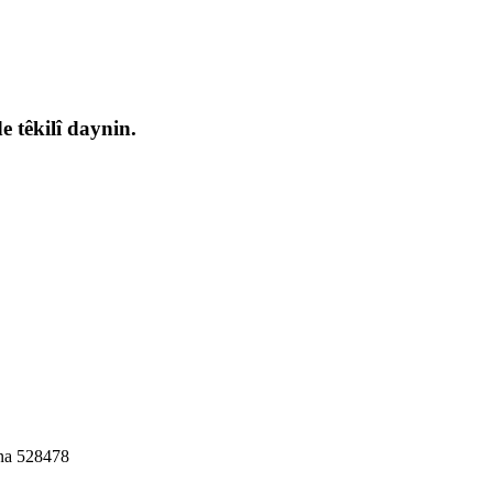
 têkilî daynin.
ina 528478