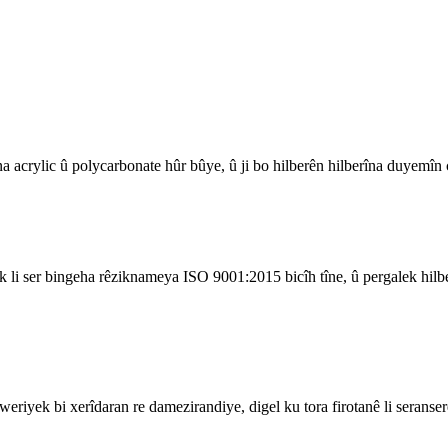
ina acrylic û polycarbonate hûr bûye, û ji bo hilberên hilberîna duyemîn
li ser bingeha rêziknameya ISO 9001:2015 bicîh tîne, û pergalek hilberîn
iyek bi xerîdaran re damezirandiye, digel ku tora firotanê li seranserê