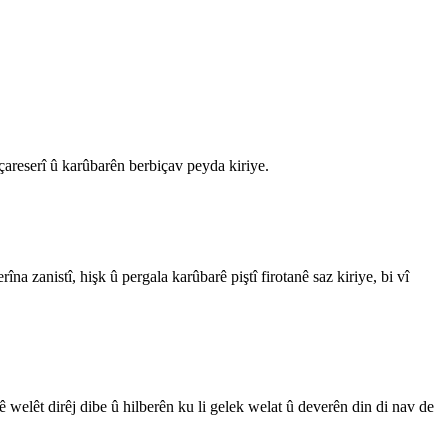
 çareserî û karûbarên berbiçav peyda kiriye.
a zanistî, hişk û pergala karûbarê piştî firotanê saz kiriye, bi vî
 welêt dirêj dibe û hilberên ku li gelek welat û deverên din di nav de