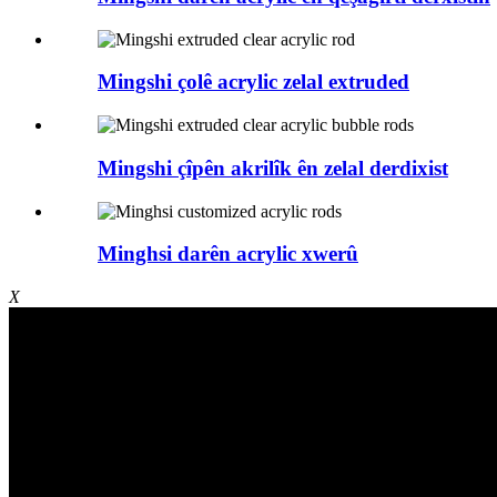
Mingshi çolê acrylic zelal extruded
Mingshi çîpên akrilîk ên zelal derdixist
Minghsi darên acrylic xwerû
X