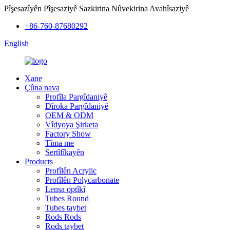
Pîşesazîyên Pîşesaziyê Sazkirina Nûvekirina Avahîsaziyê
+86-760-87680292
English
Xane
Çûna nava
Profîla Pargîdaniyê
Dîroka Pargîdaniyê
OEM & ODM
Vîdyoya Şirketa
Factory Show
Tîma me
Sertîfîkayên
Products
Profîlên Acrylic
Profîlên Polycarbonate
Lensa optîkî
Tubes Round
Tubes taybet
Rods Rods
Rods taybet