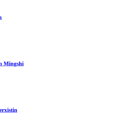
n
ên Mingshi
erxistin