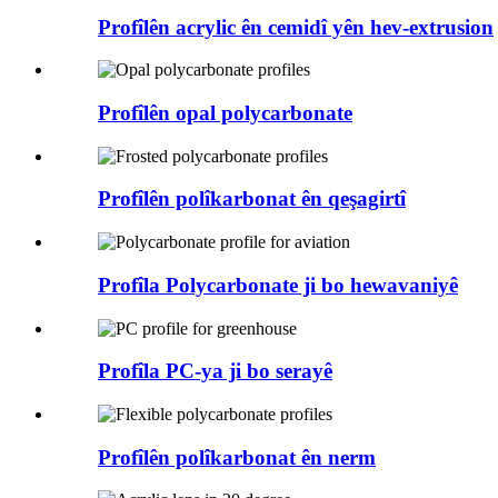
Profîlên acrylic ên cemidî yên hev-extrusion
Profîlên opal polycarbonate
Profîlên polîkarbonat ên qeşagirtî
Profîla Polycarbonate ji bo hewavaniyê
Profîla PC-ya ji bo serayê
Profîlên polîkarbonat ên nerm