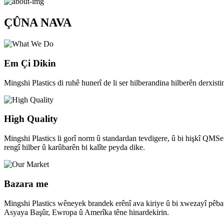
ÇÛNA NAVA
Em Çi Dikin
Mingshi Plastics di ruhê hunerî de li ser hilberandina hilberên derxist
High Quality
Mingshi Plastics li gorî norm û standardan tevdigere, û bi hişkî QMSek 
rengî hilber û karûbarên bi kalîte peyda dike.
Bazara me
Mingshi Plastics wêneyek brandek erênî ava kiriye û bi xwezayî pêbawer
Asyaya Başûr, Ewropa û Amerîka têne hinardekirin.