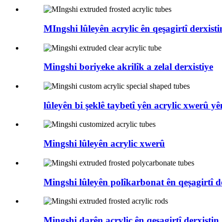
MIngshi lûleyên acrylic ên qeşagirtî derxisti
Mingshi boriyeke akrilîk a zelal derxistiye
lûleyên bi şeklê taybetî yên acrylic xwerû y
Mingshi lûleyên acrylic xwerû
Mingshi lûleyên polîkarbonat ên qeşagirtî d
Mingshi darên acrylic ên qeşagirtî derxistin