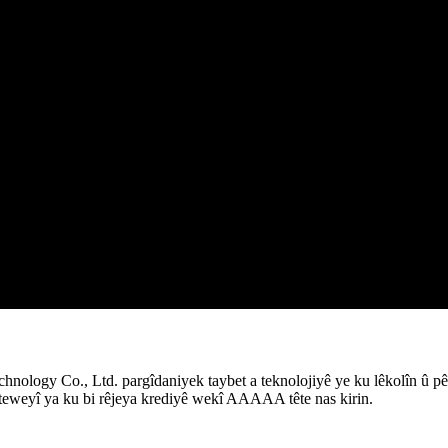
ology Co., Ltd. pargîdaniyek taybet a teknolojiyê ye ku lêkolîn û pêşk
teweyî ya ku bi rêjeya krediyê wekî AAAAA tête nas kirin.