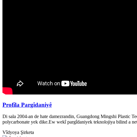
Profîla Pargîdaniyê
Di sala 2004-an de hate damezrandin, Guangdong Mingshi Plastic Techn
polycarbonate yek dike.Ew wekî pargîdaniyek teknolojiya bilind a ne
Vîdyoya Şirketa