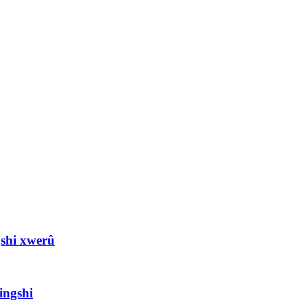
gshi xwerû
ingshi