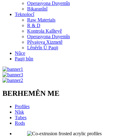
Operasyona Duyemîn
Bikaranînî
Teknolocî
Raw Materials
R & D
Kontrola Kalîteyê
Operasyona Duyemîn
Pêvajoya Xizmetê
Lênêrîn Û Paqij
Nûçe
Paqij bûn
BERHEMÊN ME
Profiles
Nîsk
Tubes
Rods