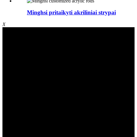
Minghsi pritaikyti akriliniai strypai
X