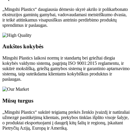
„Mingshi Plastics“ daugiausia dėmesio skyrė akrilo ir polikarbonato
ekstruzijos gaminių gamybai, vadovaudamasi meistriškumo dvasia,
ir teikė atitinkamus visapusiškus antrinio perdirbimo produktų
sprendimus ir paslaugas.
Aukštos kokybės
Mingshi Plastics laikosi normų ir standartų bei griežtai diegia
kokybės valdymo sistemą, pagrįstą ISO 9001:2015 reglamentu, ir
sukūrė mokslišką, griežtą gamybos sistemą ir garantinio aptarnavimo
sistemą, taip suteikdama klientams kokybiškus produktus ir
paslaugas.
Mūsų turgus
„Mingshi Plastics“ sukūrė teigiamą prekės ženklo įvaizdį ir natūraliai
užmezgė pasitikėjimą klientais, prekybos tinklas išplito visoje šalyje,
o produktai eksportuojami į daugelį kitų šalių ir regionų, įskaitant
Pietryčių Aziją, Europą ir Ameriką.