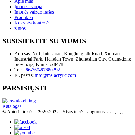
Apie mus
Įmonės istorija
Įmonės vaizdo įrašas
Produktai
Kokybės kontrolė
žinios
SUSISIEKITE SU MUMIS
Adresas:
Nr.1, Inter-road, Kanglong 5th Road, Xinmao
Industrial Park, Henglan Town, Zhongshan City, Guangdong
provincija, Kinija 528478
Tel:
+86-760-87680292
El. paštas:
info@ms-acrylic.com
PARSISIŲSTI
Katalogas
© Autorių teisės – 2020-2022 : Visos teisės saugomos.
- - , , , , , ,