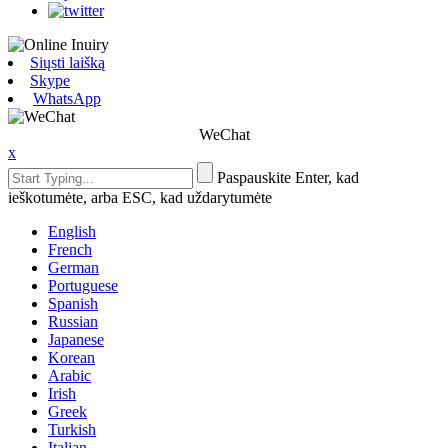
Siųsti laišką
Skype
WhatsApp
WeChat
x
Paspauskite Enter, kad
ieškotumėte, arba ESC, kad uždarytumėte
English
French
German
Portuguese
Spanish
Russian
Japanese
Korean
Arabic
Irish
Greek
Turkish
Italian