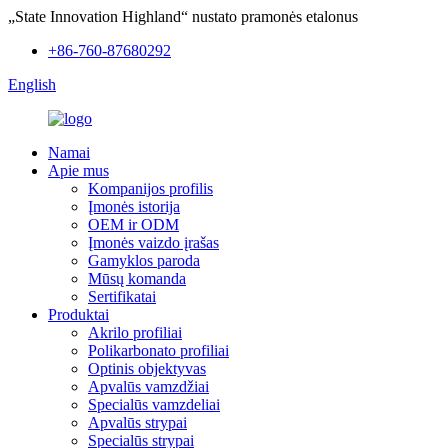
„State Innovation Highland“ nustato pramonės etalonus
+86-760-87680292
English
Namai
Apie mus
Kompanijos profilis
Įmonės istorija
OEM ir ODM
Įmonės vaizdo įrašas
Gamyklos paroda
Mūsų komanda
Sertifikatai
Produktai
Akrilo profiliai
Polikarbonato profiliai
Optinis objektyvas
Apvalūs vamzdžiai
Specialūs vamzdeliai
Apvalūs strypai
Specialūs strypai