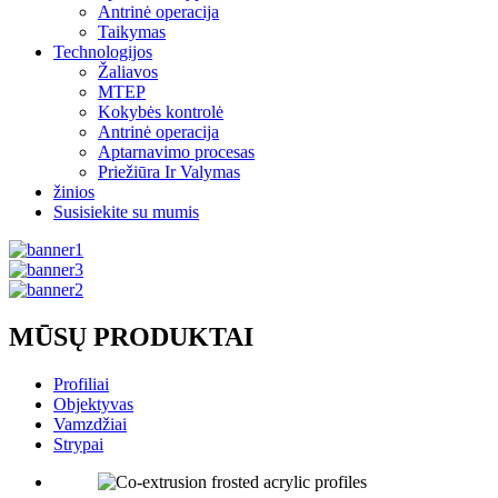
Antrinė operacija
Taikymas
Technologijos
Žaliavos
MTEP
Kokybės kontrolė
Antrinė operacija
Aptarnavimo procesas
Priežiūra Ir Valymas
žinios
Susisiekite su mumis
MŪSŲ PRODUKTAI
Profiliai
Objektyvas
Vamzdžiai
Strypai