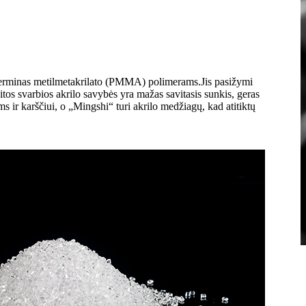
terminas metilmetakrilato (PMMA) polimerams.Jis pasižymi
tos svarbios akrilo savybės yra mažas savitasis sunkis, geras
r karščiui, o „Mingshi“ turi akrilo medžiagų, kad atitiktų