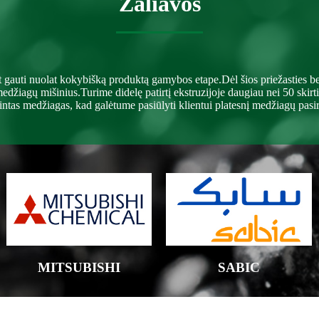
Žaliavos
gauti nuolat kokybišką produktą gamybos etape.Dėl šios priežasties 
žiagų mišinius.Turime didelę patirtį ekstruzijoje daugiau nei 50 skirt
intas medžiagas, kad galėtume pasiūlyti klientui platesnį medžiagų pasi
MITSUBISHI
SABIC