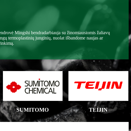
bendrovė Mingshi bendradarbiauja su žinomiausiomis žaliavų
ingų termoplastinių junginių, nuolat išbandome naujas ar
rinkimą.
SUMITOMO
TEIJIN