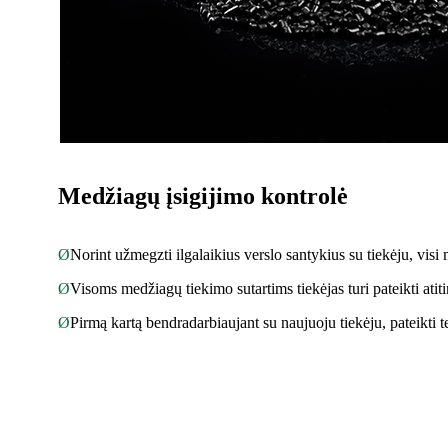
Medžiagų įsigijimo kontrolė
Ø
Norint užmegzti ilgalaikius verslo santykius su tiekėju, visi 
Ø
Visoms medžiagų tiekimo sutartims tiekėjas turi pateikti at
Ø
Pirmą kartą bendradarbiaujant su naujuoju tiekėju, pateikti te