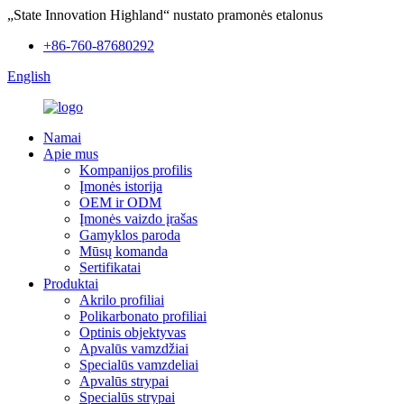
„State Innovation Highland“ nustato pramonės etalonus
+86-760-87680292
English
Namai
Apie mus
Kompanijos profilis
Įmonės istorija
OEM ir ODM
Įmonės vaizdo įrašas
Gamyklos paroda
Mūsų komanda
Sertifikatai
Produktai
Akrilo profiliai
Polikarbonato profiliai
Optinis objektyvas
Apvalūs vamzdžiai
Specialūs vamzdeliai
Apvalūs strypai
Specialūs strypai