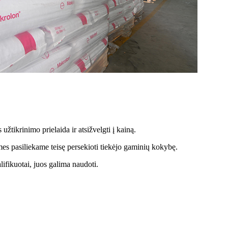
užtikrinimo prielaida ir atsižvelgti į kainą.
es pasiliekame teisę persekioti tiekėjo gaminių kokybę.
lifikuotai, juos galima naudoti.