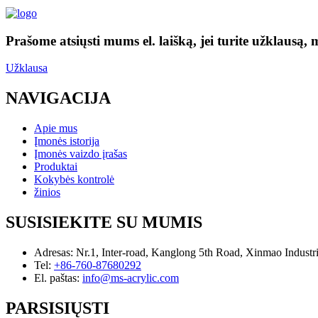
Prašome atsiųsti mums el. laišką, jei turite užklausą, 
Užklausa
NAVIGACIJA
Apie mus
Įmonės istorija
Įmonės vaizdo įrašas
Produktai
Kokybės kontrolė
žinios
SUSISIEKITE SU MUMIS
Adresas:
Nr.1, Inter-road, Kanglong 5th Road, Xinmao Indust
Tel:
+86-760-87680292
El. paštas:
info@ms-acrylic.com
PARSISIŲSTI