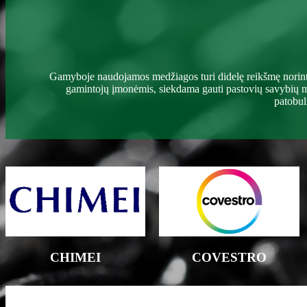
Gamyboje naudojamos medžiagos turi didelę reikšmę norint 
gamintojų įmonėmis, siekdama gauti pastovių savybių med
patobul
CHIMEI
COVESTRO