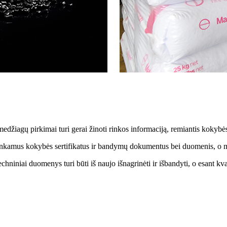
medžiagų pirkimai turi gerai žinoti rinkos informaciją, remiantis kokybės 
itinkamus kokybės sertifikatus ir bandymų dokumentus bei duomenis, o m
chniniai duomenys turi būti iš naujo išnagrinėti ir išbandyti, o esant kva