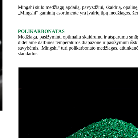
Mingshi siūlo medžiagų apdailą, pavyzdžiui, skaidrią, opalinę,
„Mingshi“ gaminių asortimente yra įvairių tipų medžiagos, že
POLIKARBONATAS
Medžiaga, pasižyminti optimaliu skaidrumu ir atsparumu smūgi
dideliame darbinės temperatūros diapazone ir pasižyminti išs
savybėmis.„Mingshi“ turi polikarbonato medžiagas, atitinkanč
standartus.