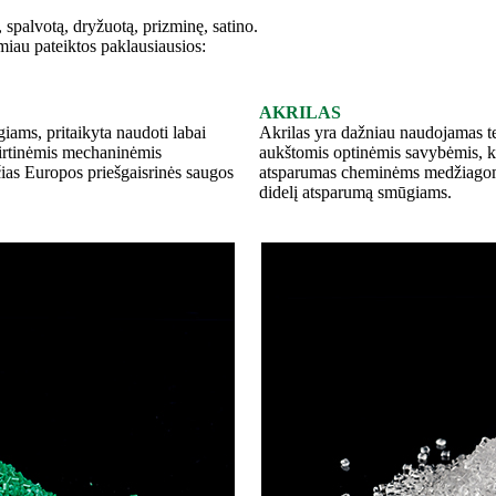
 spalvotą, dryžuotą, prizminę, satino.
miau pateiktos paklausiausios:
AKRILAS
ams, pritaikyta naudoti labai
Akrilas yra dažniau naudojamas 
kirtinėmis mechaninėmis
aukštomis optinėmis savybėmis, ki
ias Europos priešgaisrinės saugos
atsparumas cheminėms medžiagoms i
didelį atsparumą smūgiams.