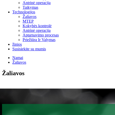
Antrinė operacija
Taikymas
Technologijos
Žaliavos
MTEP
Kokybės kontrolė
Antrinė operacija
Aptarnavimo procesas
Priežiūra Ir Valymas
žinios
Susisiekite su mumis
Namai
Žaliavos
Žaliavos