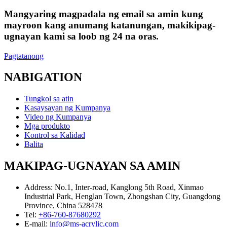
Mangyaring magpadala ng email sa amin kung
mayroon kang anumang katanungan, makikipag-
ugnayan kami sa loob ng 24 na oras.
Pagtatanong
NABIGATION
Tungkol sa atin
Kasaysayan ng Kumpanya
Video ng Kumpanya
Mga produkto
Kontrol sa Kalidad
Balita
MAKIPAG-UGNAYAN SA AMIN
Address:
No.1, Inter-road, Kanglong 5th Road, Xinmao
Industrial Park, Henglan Town, Zhongshan City, Guangdong
Province, China 528478
Tel:
+86-760-87680292
E-mail:
info@ms-acrylic.com