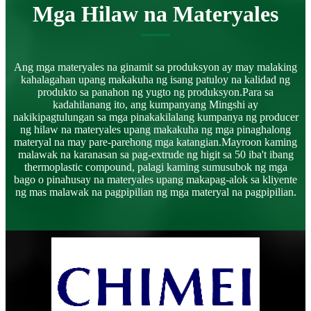
Mga Hilaw na Materyales
Ang mga materyales na ginamit sa produksyon ay may malaking
kahalagahan upang makakuha ng isang patuloy na kalidad ng
produkto sa panahon ng yugto ng produksyon.Para sa
kadahilanang ito, ang kumpanyang Mingshi ay
nakikipagtulungan sa mga pinakakilalang kumpanya ng producer
ng hilaw na materyales upang makakuha ng mga pinaghalong
materyal na may pare-parehong mga katangian.Mayroon kaming
malawak na karanasan sa pag-extrude ng higit sa 50 iba't ibang
thermoplastic compound, palagi kaming sumusubok ng mga
bago o pinahusay na materyales upang makapag-alok sa kliyente
ng mas malawak na pagpipilian ng mga materyal na pagpipilian.