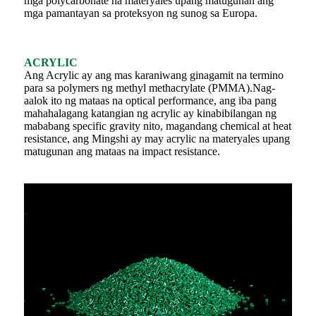
mga polycarbonate na materyales upang matugunan ang
mga pamantayan sa proteksyon ng sunog sa Europa.
ACRYLIC
Ang Acrylic ay ang mas karaniwang ginagamit na termino
para sa polymers ng methyl methacrylate (PMMA).Nag-
aalok ito ng mataas na optical performance, ang iba pang
mahahalagang katangian ng acrylic ay kinabibilangan ng
mababang specific gravity nito, magandang chemical at heat
resistance, ang Mingshi ay may acrylic na materyales upang
matugunan ang mataas na impact resistance.