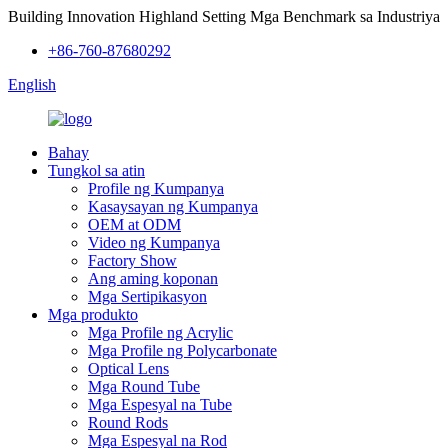
Building Innovation Highland Setting Mga Benchmark sa Industriya
+86-760-87680292
English
Bahay
Tungkol sa atin
Profile ng Kumpanya
Kasaysayan ng Kumpanya
OEM at ODM
Video ng Kumpanya
Factory Show
Ang aming koponan
Mga Sertipikasyon
Mga produkto
Mga Profile ng Acrylic
Mga Profile ng Polycarbonate
Optical Lens
Mga Round Tube
Mga Espesyal na Tube
Round Rods
Mga Espesyal na Rod