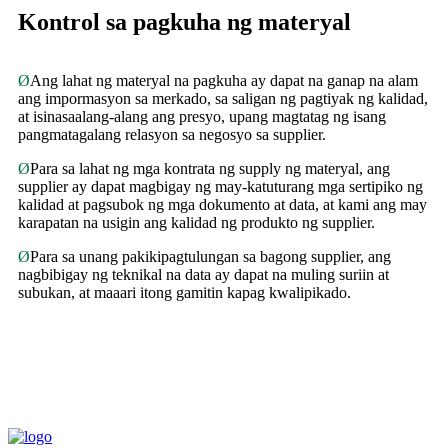
Kontrol sa pagkuha ng materyal
Ø
Ang lahat ng materyal na pagkuha ay dapat na ganap na alam
ang impormasyon sa merkado, sa saligan ng pagtiyak ng kalidad,
at isinasaalang-alang ang presyo, upang magtatag ng isang
pangmatagalang relasyon sa negosyo sa supplier.
Ø
Para sa lahat ng mga kontrata ng supply ng materyal, ang
supplier ay dapat magbigay ng may-katuturang mga sertipiko ng
kalidad at pagsubok ng mga dokumento at data, at kami ang may
karapatan na usigin ang kalidad ng produkto ng supplier.
Ø
Para sa unang pakikipagtulungan sa bagong supplier, ang
nagbibigay ng teknikal na data ay dapat na muling suriin at
subukan, at maaari itong gamitin kapag kwalipikado.