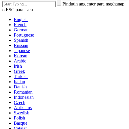
Pindutin ang enter para maghanap
o ESC para isara
English
French
German
Portuguese
Spanish
Russian
Japanese
Korean
Arabic
Irish
Greek
Turkish
Italian
Danish
Romanian
Indonesian
Czech
Afrikaans
Swedish
Polish
Basque
Catalan