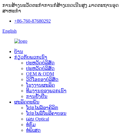
ການສ້າງນະວັດຕະກໍາການກໍ່ສ້າງເຂດເນີນສູງ ມາດຕະຖານອຸດ
ສາຫະກໍາ
+86-760-87680292
English
ບ້ານ
ກ່ຽວ​ກັບ​ພວກ​ເຮົາ
ປະ​ຫວັດ​ບໍ​ລິ​ສັດ
ປະຫວັດບໍລິສັດ
OEM & ODM
ວິດີໂອຂອງບໍລິສັດ
ໂຮງງານຜະລິດ
ທີມ​ງານ​ຂອງ​ພວກ​ເຮົາ
ການຢັ້ງຢືນ
ຜະລິດຕະພັນ
ໂປຣໄຟລ໌ອາຄິລິກ
ໂປຣໄຟລ໌ໂພລີຄາບອນ
ເລນ Optical
ທໍ່ກົມ
ທໍ່ພິເສດ