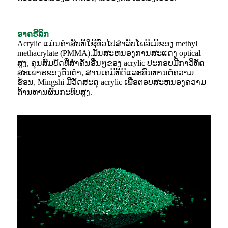
ອາຄຣີລິກ
Acrylic ແມ່ນຄໍາສັບທີ່ໃຊ້ທົ່ວໄປສໍາລັບໂພລີເມີຂອງ methyl
methacrylate (PMMA).ມັນສະຫນອງການສະແດງ optical
ສູງ, ຄຸນສົມບັດທີ່ສໍາຄັນອື່ນໆຂອງ acrylic ປະກອບມີກາວິທັດ
ສະເພາະຂອງຕົນຕ່ໍາ, ສານເຄມີທີ່ດີແລະທົນທານຕໍ່ຄວາມ
ຮ້ອນ, Mingshi ມີວັດສະດຸ acrylic ເພື່ອຕອບສະຫນອງຄວາມ
ຕ້ານທານຜົນກະທົບສູງ.