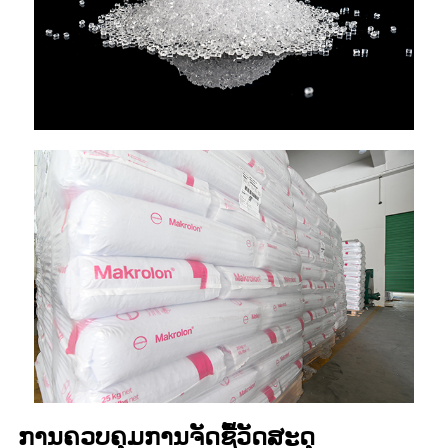
ການຄວບຄຸມການຈັດຊື້ວັດສະດຸ