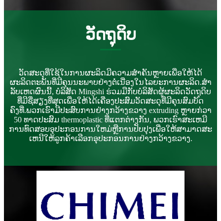
ວັດ​ຖຸ​ດິບ
ວັດສະດຸທີ່ໃຊ້ໃນການຜະລິດມີຄວາມສໍາຄັນຫຼາຍເພື່ອໃຫ້ໄດ້
ຜະລິດຕະພັນທີ່ມີຄຸນນະພາບຢ່າງຕໍ່ເນື່ອງໃນໄລຍະການຜະລິດ.ສໍາ
ລັບເຫດຜົນນີ້, ບໍລິສັດ Mingshi ຮ່ວມມືກັບບໍລິສັດຜູ້ຜະລິດວັດຖຸດິບ
ທີ່ມີຊື່ສຽງທີ່ສຸດເພື່ອໃຫ້ໄດ້ເຄື່ອງປະສົມວັດສະດຸທີ່ມີຄຸນສົມບັດ
ຄົງທີ່.ພວກເຮົາມີປະສົບການຢ່າງກວ້າງຂວາງ extruding ຫຼາຍກ່ວາ
50 ທາດປະສົມ thermoplastic ທີ່ແຕກຕ່າງກັນ, ພວກເຮົາສະເຫມີ
ການທົດສອບອຸປະກອນການໃຫມ່ຫຼືການປັບປຸງເພື່ອໃຫ້ສາມາດສະ
ເຫນີໃຫ້ລູກຄ້າເລືອກອຸປະກອນການຢ່າງກວ້າງຂວາງ.