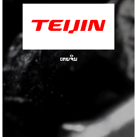
ເຕຍຈິນ