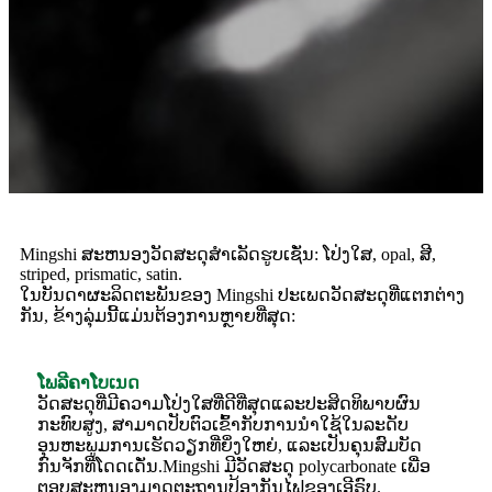
Mingshi ສະຫນອງວັດສະດຸສໍາເລັດຮູບເຊັ່ນ: ໂປ່ງໃສ, opal, ສີ,
striped, prismatic, satin.
ໃນບັນດາຜະລິດຕະພັນຂອງ Mingshi ປະເພດວັດສະດຸທີ່ແຕກຕ່າງ
ກັນ, ຂ້າງລຸ່ມນີ້ແມ່ນຕ້ອງການຫຼາຍທີ່ສຸດ:
ໂພລີຄາໂບເນດ
ວັດສະດຸທີ່ມີຄວາມໂປ່ງໃສທີ່ດີທີ່ສຸດແລະປະສິດທິພາບຜົນ
ກະທົບສູງ, ສາມາດປັບຕົວເຂົ້າກັບການນໍາໃຊ້ໃນລະດັບ
ອຸນຫະພູມການເຮັດວຽກທີ່ຍິ່ງໃຫຍ່, ແລະເປັນຄຸນສົມບັດ
ກົນຈັກທີ່ໂດດເດັ່ນ.Mingshi ມີວັດສະດຸ polycarbonate ເພື່ອ
ຕອບສະຫນອງມາດຕະຖານປ້ອງກັນໄຟຂອງເອີຣົບ.