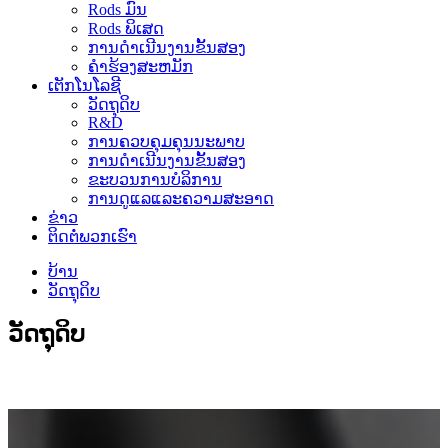
Rods ມົນ
Rods ພິເສດ
ການດໍາເນີນງານຂັ້ນສອງ
ຄໍາຮ້ອງສະຫມັກ
ເຕັກໂນໂລຊີ
ວັດ​ຖຸ​ດິບ
R&D
ການຄວບຄຸມຄຸນນະພາບ
ການດໍາເນີນງານຂັ້ນສອງ
ຂະບວນການບໍລິການ
ການດູແລແລະຄວາມສະອາດ
ຂ່າວ
ຕິດ​ຕໍ່​ພວກ​ເຮົາ
ບ້ານ
ວັດ​ຖຸ​ດິບ
ວັດ​ຖຸ​ດິບ