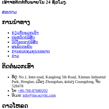
ເຮົາຈະຕິດຕໍ່ກັບພາຍໃນ 24 ຊົ່ວໂມງ.
ສອບຖາມ
ການນໍາທາງ
ກ່ຽວ​ກັບ​ພວກ​ເຮົາ
ປະຫວັດບໍລິສັດ
ວິດີໂອຂອງບໍລິສັດ
ຜະລິດຕະພັນ
ການຄວບຄຸມຄຸນນະພາບ
ຂ່າວ
ຕິດ​ຕໍ່​ພວກ​ເຮົາ
ທີ່ຢູ່:
No.1, Inter-road, Kanglong 5th Road, Xinmao Industrial
Park, Henglan, ເມືອງ Zhongshan, ແຂວງ Guangdong, ຈີນ
528478
ໂທ:
+86-760-87680292
ອີເມລ:
info@ms-acrylic.com
ດາວໂຫລດ