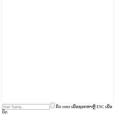
ກົດ enter ເພື່ອຊອກຫາຫຼື ESC ເພື່ອ
ປິດ