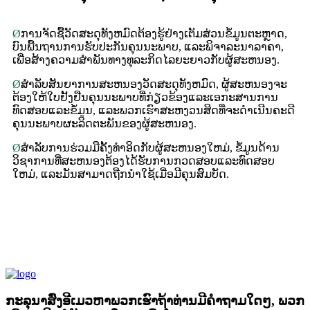
Ø
ການຈັດຊື້ວັດສະດຸທັງຫມົດຕ້ອງຮູ້ຢ່າງເຕັມສ່ວນຂໍ້ມູນຕະຫຼາດ,
ບົນພື້ນຖານການຮັບປະກັນຄຸນນະພາບ, ແລະພິຈາລະນາລາຄາ,
ເພື່ອສ້າງຄວາມສໍາພັນທາງທຸລະກິດໄລຍະຍາວກັບຜູ້ສະຫນອງ.
Ø
ສໍາລັບສັນຍາການສະຫນອງວັດສະດຸທັງຫມົດ, ຜູ້ສະຫນອງຈະ
ຕ້ອງໃຫ້ໃບຢັ້ງຢືນຄຸນນະພາບທີ່ກ່ຽວຂ້ອງແລະເອກະສານການ
ທົດສອບແລະຂໍ້ມູນ, ແລະພວກເຮົາສະຫງວນສິດທີ່ຈະດໍາເນີນຄະດີ
ຄຸນນະພາບຜະລິດຕະພັນຂອງຜູ້ສະຫນອງ.
Ø
ສໍາລັບການຮ່ວມມືຄັ້ງທໍາອິດກັບຜູ້ສະຫນອງໃຫມ່, ຂໍ້ມູນດ້ານ
ວິຊາການທີ່ສະຫນອງຕ້ອງໄດ້ຮັບການກວດສອບແລະທົດສອບ
ໃຫມ່, ແລະມັນສາມາດຖືກນໍາໃຊ້ເມື່ອມີຄຸນສົມບັດ.
ກະລຸນາສົ່ງອີເມວຫາພວກເຮົາຖ້າທ່ານມີຄໍາຖາມໃດໆ, ພວກ