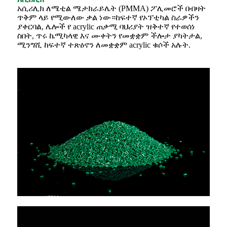
አሲሪሊክ ለሜቲል ሜታክራይሌት (PMMA) ፖሊመሮች በብዛት
ጥቅም ላይ የሚውለው ቃል ነው።ከፍተኛ የኦፕቲካል ስራዎችን
ያቀርባል, ሌሎች የ acrylic ጠቃሚ ባህሪያት ዝቅተኛ የተወሰነ
ስበት, ጥሩ ኬሚካላዊ እና ሙቀትን የመቋቋም ችሎታ ያካትታል,
ሚንግሺ ከፍተኛ ተጽዕኖን ለመቋቋም acrylic ቁሶች አሉት.