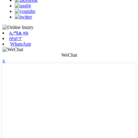
ኢሜል ላክ
ስካይፕ
WhatsApp
WeChat
x