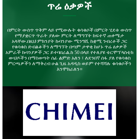
ጥሬ ዕቃዎች
በምርት ውስጥ ጥቅም ላይ የሚውሉት ቁሳቁሶች በምርት ሂደቱ ውስጥ
የማያቋርጥ ጥራት ያለው ምርት ለማግኘት ከፍተኛ ጠቀሜታ
አላቸው.በዚህ ምክንያት ኩባንያው ሚንግሺ ከቋሚ ንብረቶች ጋር
የቁሳቁስ ድብልቆችን ለማግኘት በጣም ታዋቂ ከሆኑ ጥሬ ዕቃዎች
አምራች ኩባንያዎች ጋር ይተባበራል.ከ 50 በላይ የተለያዩ ቴርሞፕላስቲክ
ውህዶችን በማስወጣት ሰፊ ልምድ አለን ፣ ለደንበኛ ሰፋ ያለ የቁሳቁስ
ምርጫዎችን ለማቅረብ ሁል ጊዜ አዳዲስ ወይም የተሻሻሉ ቁሳቁሶችን
እንሞክራለን።