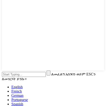
ለመፈለግ አስገባን ወይም ESCን
ለመዝጋት ይንኩ።
English
French
German
Portuguese
Spanish