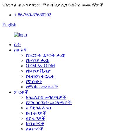
የሕንፃ ፈጠራ ሃይላንድ ማቀናበሪያ ኢንዱስትሪ መመዘኛዎች
+ 86-760-87680292
English
ቤት
ስለ እኛ
የድርጅቱ ህይወት ታሪክ
የኩባንያ ታሪክ
OEM እና ODM
የኩባንያ ቪዲዮ
የፋብሪካ ትርኢት
የኛ ቡድን
የምስክር ወረቀቶች
ምርቶች
አክሬሊክስ መገለጫዎች
የፖሊካርቦኔት መገለጫዎች
ኦፕቲካል ሌንስ
ክብ ቱቦዎች
ልዩ ቱቦዎች
ክብ ዘንጎች
ልዩ ዘንጎች