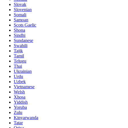
Slovak
Slovenian
Somali
Samoan
Scots Gaelic
Shona
Sindhi
Sundanese
Swahili
Tajik
Tamil
Telugu
Thai
Ukrainian
Urdu
Uzbek
Vietnamese
Welsh
Xhosa
Yiddish
Yoruba
Zulu
Kinyarwanda
Tatar
Oriya