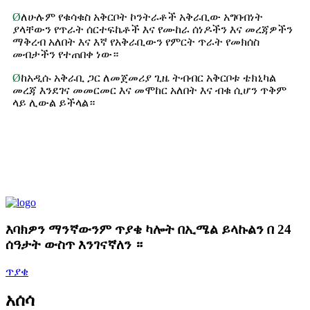
Ø
ለሁሉም የቁሳቁስ አቅርቦት ኮንትራቶች አቅራቢው አግባብነት
ያላቸውን የጥራት ሰርተፍኬቶች እና የሙከራ ሰነዶችን እና መረጃዎችን
ማቅረብ አለበት እና እኛ የአቅራቢውን የምርት ጥራት የመክሰስ
መብታችን የተጠበቀ ነው።
Ø
ከአዲሱ አቅራቢ ጋር ለመጀመሪያ ጊዜ ትብብር አቅርቦቱ ቴክኒካል
መረጃ እንደገና መመርመር እና መሞከር አለበት እና ብቁ ሲሆን ጥቅም
ላይ ሊውል ይችላል።
እባክዎን ማንኛውንም ጥያቄ ካሎት በኢሜል ይላኩልን በ 24
ሰዓታት ውስጥ እንገናኛለን ።
ጥያቄ
አሰሳ