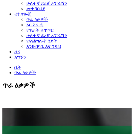
ሁለተኛ ደረጃ ኦፕሬሽን
መተግበሪያ
ቴክኖሎጂ
ጥሬ ዕቃዎች
አር እና ዲ
የጥራት ቁጥጥር
ሁለተኛ ደረጃ ኦፕሬሽን
የአገልግሎት ሂደት
እንክብካቤ እና ንጹህ
ዜና
አግኙን
ቤት
ጥሬ ዕቃዎች
ጥሬ ዕቃዎች