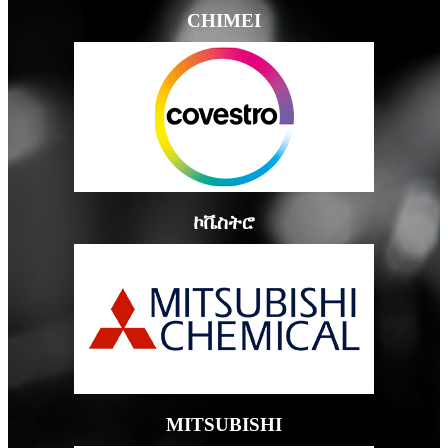
CHIMEI
ኮቬስትሮ
MITSUBISHI