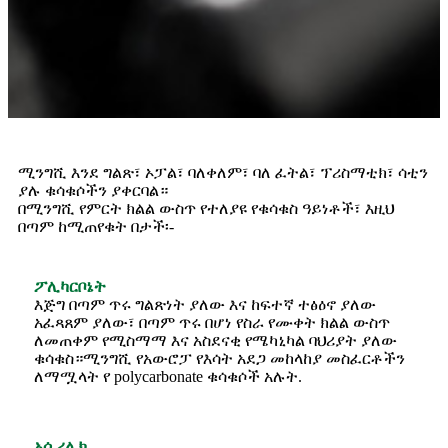
ሚንግሺ እንደ ግልጽ፣ ኦፓል፣ ባለቀለም፣ ባለ ፈትል፣ ፕሪስማቲክ፣ ሳቲን
ያሉ ቁሳቁሶችን ያቀርባል።
በሚንግሺ የምርት ክልል ውስጥ የተለያዩ የቁሳቁስ ዓይነቶች፣ እዚህ
በጣም ከሚጠየቁት በታች፡-
ፖሊካርቦኔት
እጅግ በጣም ጥሩ ግልጽነት ያለው እና ከፍተኛ ተፅዕኖ ያለው
አፈጻጸም ያለው፣ በጣም ጥሩ በሆነ የስራ የሙቀት ክልል ውስጥ
ለመጠቀም የሚስማማ እና አስደናቂ የሜካኒካል ባህሪያት ያለው
ቁሳቁስ።ሚንግሺ የአውሮፓ የእሳት አደጋ መከላከያ መስፈርቶችን
ለማሟላት የ polycarbonate ቁሳቁሶች አሉት.
አሲሪሊክ