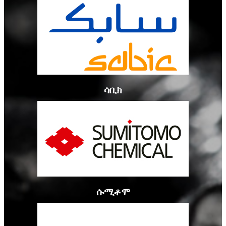
ሳቢክ
ሱሚቶሞ