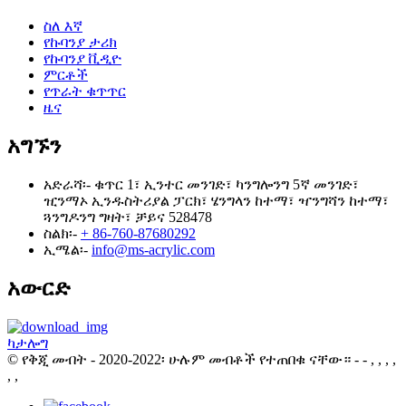
ስለ እኛ
የኩባንያ ታሪክ
የኩባንያ ቪዲዮ
ምርቶች
የጥራት ቁጥጥር
ዜና
አግኙን
አድራሻ፡-
ቁጥር 1፣ ኢንተር መንገድ፣ ካንግሎንግ 5ኛ መንገድ፣
ዢንማኦ ኢንዱስትሪያል ፓርክ፣ ሄንግላን ከተማ፣ ዣንግሻን ከተማ፣
ጓንግዶንግ ግዛት፣ ቻይና 528478
ስልክ፡-
+ 86-760-87680292
ኢሜል፡-
info@ms-acrylic.com
አውርድ
ካታሎግ
© የቅጂ መብት - 2020-2022፡ ሁሉም መብቶች የተጠበቁ ናቸው።
- - , , , ,
, ,