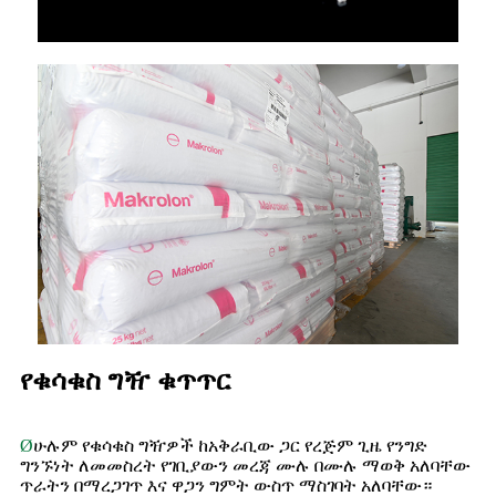
የቁሳቁስ ግዥ ቁጥጥር
Ø
ሁሉም የቁሳቁስ ግዥዎች ከአቅራቢው ጋር የረጅም ጊዜ የንግድ
ግንኙነት ለመመስረት የገቢያውን መረጃ ሙሉ በሙሉ ማወቅ አለባቸው
ጥራትን በማረጋገጥ እና ዋጋን ግምት ውስጥ ማስገባት አለባቸው።