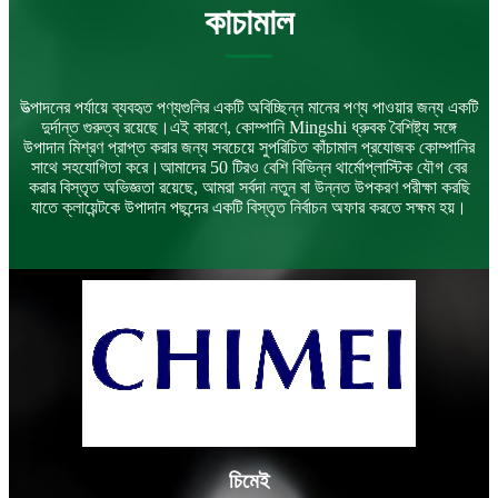
কাচামাল
উত্পাদনের পর্যায়ে ব্যবহৃত পণ্যগুলির একটি অবিচ্ছিন্ন মানের পণ্য পাওয়ার জন্য একটি
দুর্দান্ত গুরুত্ব রয়েছে।এই কারণে, কোম্পানি Mingshi ধ্রুবক বৈশিষ্ট্য সঙ্গে
উপাদান মিশ্রণ প্রাপ্ত করার জন্য সবচেয়ে সুপরিচিত কাঁচামাল প্রযোজক কোম্পানির
সাথে সহযোগিতা করে।আমাদের 50 টিরও বেশি বিভিন্ন থার্মোপ্লাস্টিক যৌগ বের
করার বিস্তৃত অভিজ্ঞতা রয়েছে, আমরা সর্বদা নতুন বা উন্নত উপকরণ পরীক্ষা করছি
যাতে ক্লায়েন্টকে উপাদান পছন্দের একটি বিস্তৃত নির্বাচন অফার করতে সক্ষম হয়।
চিমেই