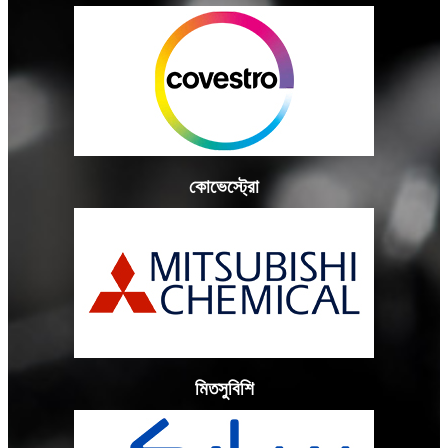
কোভেস্ট্রো
মিতসুবিশি