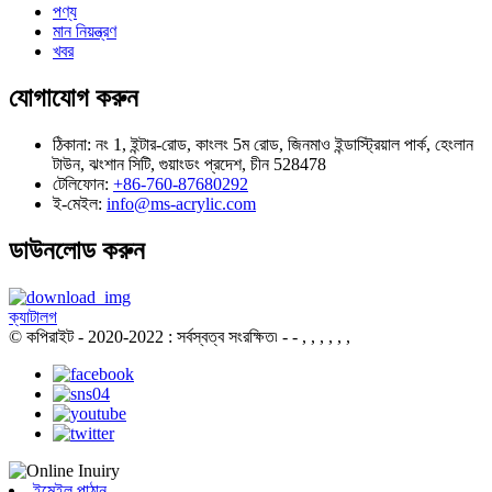
পণ্য
মান নিয়ন্ত্রণ
খবর
যোগাযোগ করুন
ঠিকানা:
নং 1, ইন্টার-রোড, কাংলং 5ম রোড, জিনমাও ইন্ডাস্ট্রিয়াল পার্ক, হেংলান
টাউন, ঝংশান সিটি, গুয়াংডং প্রদেশ, চীন 528478
টেলিফোন:
+86-760-87680292
ই-মেইল:
info@ms-acrylic.com
ডাউনলোড করুন
ক্যাটালগ
© কপিরাইট - 2020-2022 : সর্বস্বত্ব সংরক্ষিত৷
- - , , , , , ,
ইমেইল পাঠান