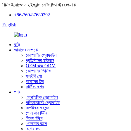
বিল্ডিং ইনোভেশন হাইল্যান্ড সেটিং ইন্ডাস্ট্রি বেঞ্চমার্ক
+86-760-87680292
English
বাড়ি
আমাদের সম্পর্কে
কোম্পানির প্রোফাইল
প্রতিষ্ঠানের ইতিহাস
OEM এবং ODM
কোম্পানির ভিডিও
ফ্যাক্টরি শো
আমাদের টিম
সার্টিফিকেশন
পণ্য
এক্রাইলিক প্রোফাইল
পলিকার্বোনেট প্রোফাইল
অপটিক্যাল লেন্স
গোলাকার টিউব
বিশেষ টিউব
গোলাকার রডস
বিশেষ রড