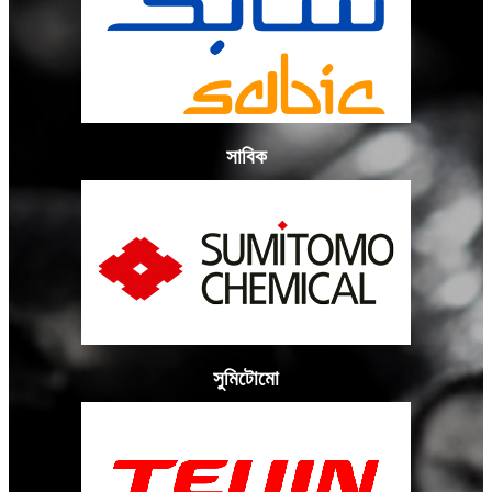
সাবিক
সুমিটোমো