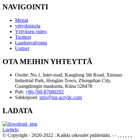
NAVIGOINTI
Meistä
yrityshistoria
Yrityksen video
Tuotteet
Laadunvalvonta
Uutiset
OTA MEIHIN YHTEYTTÄ
Osoite:
No.1, Inter-road, Kanglong 5th Road, Xinmao
Industrial Park, Henglan Town, Zhongshan City,
Guangdongin maakunta, Kiina 528478
Puh:
+86-760-87680292
Sähköposti:
info@ms-acrylic.com
LADATA
Luettelo
© Copyright - 2020-2022 : Kaikki oikeudet pidätetään.
- - , , , , , ,