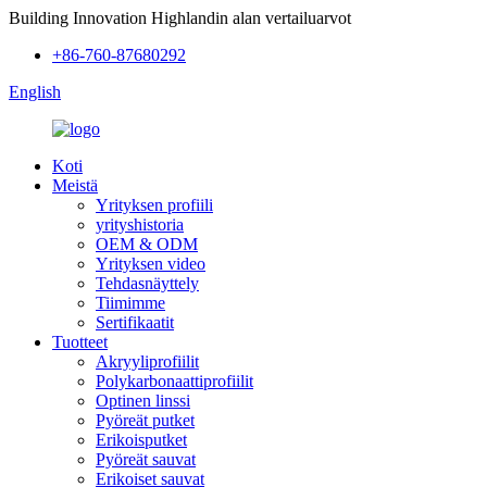
Building Innovation Highlandin alan vertailuarvot
+86-760-87680292
English
Koti
Meistä
Yrityksen profiili
yrityshistoria
OEM & ODM
Yrityksen video
Tehdasnäyttely
Tiimimme
Sertifikaatit
Tuotteet
Akryyliprofiilit
Polykarbonaattiprofiilit
Optinen linssi
Pyöreät putket
Erikoisputket
Pyöreät sauvat
Erikoiset sauvat