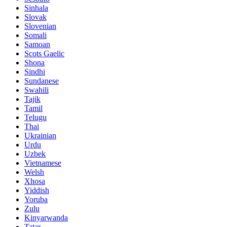
Sinhala
Slovak
Slovenian
Somali
Samoan
Scots Gaelic
Shona
Sindhi
Sundanese
Swahili
Tajik
Tamil
Telugu
Thai
Ukrainian
Urdu
Uzbek
Vietnamese
Welsh
Xhosa
Yiddish
Yoruba
Zulu
Kinyarwanda
Tatar