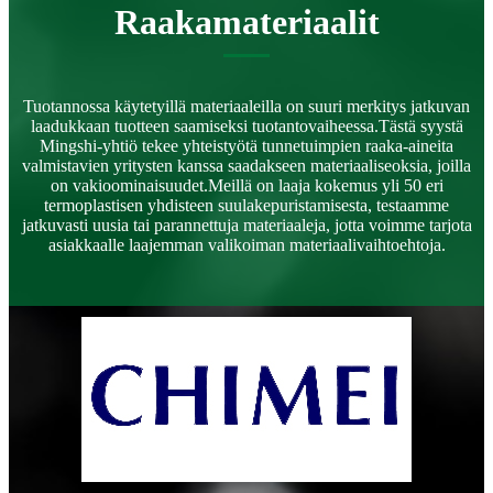
Raakamateriaalit
Tuotannossa käytetyillä materiaaleilla on suuri merkitys jatkuvan
laadukkaan tuotteen saamiseksi tuotantovaiheessa.Tästä syystä
Mingshi-yhtiö tekee yhteistyötä tunnetuimpien raaka-aineita
valmistavien yritysten kanssa saadakseen materiaaliseoksia, joilla
on vakioominaisuudet.Meillä on laaja kokemus yli 50 eri
termoplastisen yhdisteen suulakepuristamisesta, testaamme
jatkuvasti uusia tai parannettuja materiaaleja, jotta voimme tarjota
asiakkaalle laajemman valikoiman materiaalivaihtoehtoja.