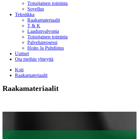
Toissijainen toiminta
Sovellus
Tekniikka
Raakamateriaalit
T & K
Laadunvalvonta
Toissijainen toiminta
Palveluprosessi
Hoito Ja Puhdistus
Uutiset
Ota meihin yhteyttä
Koti
Raakamateriaalit
Raakamateriaalit