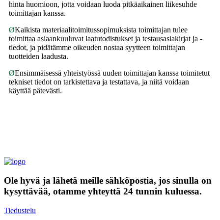
hinta huomioon, jotta voidaan luoda pitkäaikainen liikesuhde
toimittajan kanssa.
Ø
Kaikista materiaalitoimitussopimuksista toimittajan tulee
toimittaa asiaankuuluvat laatutodistukset ja testausasiakirjat ja -
tiedot, ja pidätämme oikeuden nostaa syytteen toimittajan
tuotteiden laadusta.
Ø
Ensimmäisessä yhteistyössä uuden toimittajan kanssa toimitetut
tekniset tiedot on tarkistettava ja testattava, ja niitä voidaan
käyttää pätevästi.
Ole hyvä ja lähetä meille sähköpostia, jos sinulla on
kysyttävää, otamme yhteyttä 24 tunnin kuluessa.
Tiedustelu