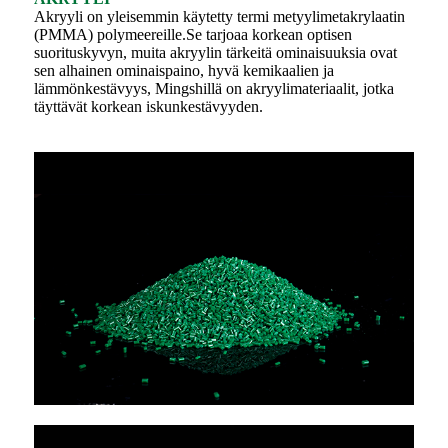
Akryyli on yleisemmin käytetty termi metyylimetakrylaatin
(PMMA) polymeereille.Se tarjoaa korkean optisen
suorituskyvyn, muita akryylin tärkeitä ominaisuuksia ovat
sen alhainen ominaispaino, hyvä kemikaalien ja
lämmönkestävyys, Mingshillä on akryylimateriaalit, jotka
täyttävät korkean iskunkestävyyden.