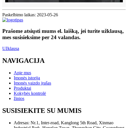
Paskelbimo laikas: 2023-05-26
Prašome atsiųsti mums el. laišką, jei turite užklausą,
mes susisieksime per 24 valandas.
Užklausa
NAVIGACIJA
Apie mus
Įmonės istorija
Įmonės vaizdo įrašas
Produktai
Kokybės kontrolė
žinios
SUSISIEKITE SU MUMIS
Adresas:
Nr.1, Inter-road, Kanglong 5th Road, Xinmao
Industrial Park, Henglan Town, Zhongshan City, Guangdong