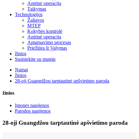
Antrinė operacija
Taikymas
Technologijos
Žaliavos
MTEP
Kokybės kontrolė
Antrinė operacija
Aptarnavimo procesas
Priežiūra Ir Valymas
žinios
Susisiekite su mumis
Namai
žinios
28-oji Guangdžou tarptautinė apšvietimo paroda
žinios
Įmonės naujienos
Parodos naujienos
28-oji Guangdžou tarptautinė apšvietimo paroda