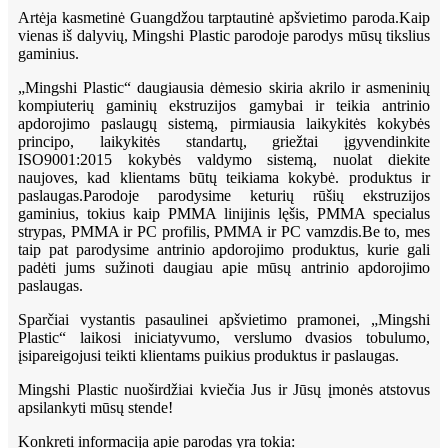
Artėja kasmetinė Guangdžou tarptautinė apšvietimo paroda.Kaip
vienas iš dalyvių, Mingshi Plastic parodoje parodys mūsų tikslius
gaminius.
„Mingshi Plastic“ daugiausia dėmesio skiria akrilo ir asmeninių
kompiuterių gaminių ekstruzijos gamybai ir teikia antrinio
apdorojimo paslaugų sistemą, pirmiausia laikykitės kokybės
principo, laikykitės standartų, griežtai įgyvendinkite
ISO9001:2015 kokybės valdymo sistemą, nuolat diekite
naujoves, kad klientams būtų teikiama kokybė. produktus ir
paslaugas.Parodoje parodysime keturių rūšių ekstruzijos
gaminius, tokius kaip PMMA linijinis lęšis, PMMA specialus
strypas, PMMA ir PC profilis, PMMA ir PC vamzdis.Be to, mes
taip pat parodysime antrinio apdorojimo produktus, kurie gali
padėti jums sužinoti daugiau apie mūsų antrinio apdorojimo
paslaugas.
Sparčiai vystantis pasaulinei apšvietimo pramonei, „Mingshi
Plastic“ laikosi iniciatyvumo, verslumo dvasios tobulumo,
įsipareigojusi teikti klientams puikius produktus ir paslaugas.
Mingshi Plastic nuoširdžiai kviečia Jus ir Jūsų įmonės atstovus
apsilankyti mūsų stende!
Konkreti informacija apie parodas yra tokia: