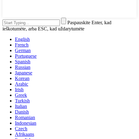
Paspauskite Enter, kad
ieškotumėte, arba ESC, kad uždarytumėte
English
French
German
Portuguese
Spanish
Russian
Japanese
Korean
Arabic
Irish
Greek
Turkish
Italian
Danish
Romanian
Indonesian
Czech
Afrikaans