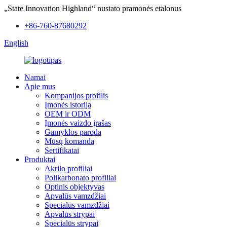
„State Innovation Highland“ nustato pramonės etalonus
+86-760-87680292
English
Namai
Apie mus
Kompanijos profilis
Įmonės istorija
OEM ir ODM
Įmonės vaizdo įrašas
Gamyklos paroda
Mūsų komanda
Sertifikatai
Produktai
Akrilo profiliai
Polikarbonato profiliai
Optinis objektyvas
Apvalūs vamzdžiai
Specialūs vamzdžiai
Apvalūs strypai
Specialūs strypai