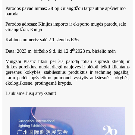
Parodos pavadinimas: 28-oji Guangdžou tarptautinė apšvietimo
paroda
Parodos adresas: Kinijos importo ir eksporto mugės parodų salė
Guangdžou, Kinija
Kabinos numeris: salė 2.1 stendas E36
th
Data: 2023 m. birželio 9 d. iki 12 d
2023 m. birželio mėn
Mingshi Plastic tikisi per šią parodą toliau suprasti klientų ir
rinkos poreikius, nuolat diegti naujoves ir plėtoti, teikti klientams
geresnės kokybės, stabilesnius produktus ir techninę pagalbą,
kartu padėti apšvietimo pramonei vystytis aukštesnės kokybės,
ekologiškesne, protingesnė kryptis.
Laukiame Jūsų atvykstant!