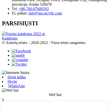
provincija, Kinija 528478
Tel:
+86-760-87680292
El. paštas:
info@ms-acrylic.com
PARSISIŲSTI
Katalogas
© Autorių teisės – 2020-2022 : Visos teisės saugomos.
Siųsti laišką
Skype
WhatsApp
WeChat
x