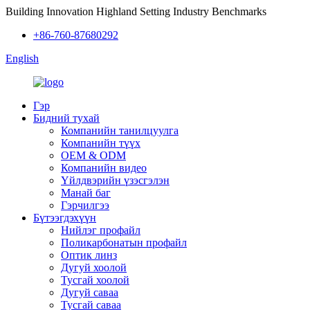
Building Innovation Highland Setting Industry Benchmarks
+86-760-87680292
English
Гэр
Бидний тухай
Компанийн танилцуулга
Компанийн түүх
OEM & ODM
Компанийн видео
Үйлдвэрийн үзэсгэлэн
Манай баг
Гэрчилгээ
Бүтээгдэхүүн
Нийлэг профайл
Поликарбонатын профайл
Оптик линз
Дугуй хоолой
Тусгай хоолой
Дугуй саваа
Тусгай саваа