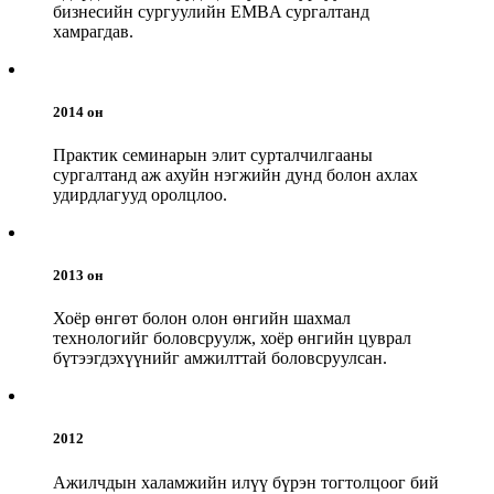
бизнесийн сургуулийн EMBA сургалтанд
хамрагдав.
2014 он
Практик семинарын элит сурталчилгааны
сургалтанд аж ахуйн нэгжийн дунд болон ахлах
удирдлагууд оролцлоо.
2013 он
Хоёр өнгөт болон олон өнгийн шахмал
технологийг боловсруулж, хоёр өнгийн цуврал
бүтээгдэхүүнийг амжилттай боловсруулсан.
2012
Ажилчдын халамжийн илүү бүрэн тогтолцоог бий