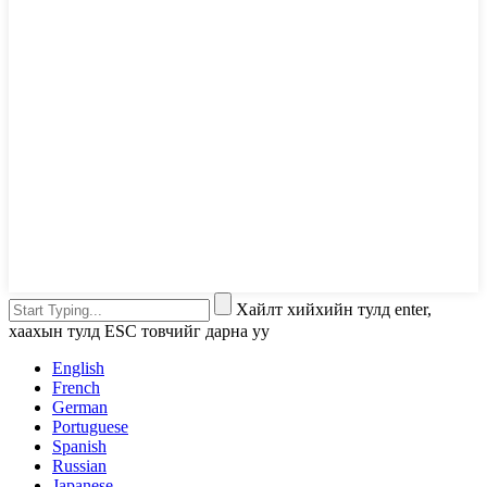
Хайлт хийхийн тулд enter,
хаахын тулд ESC товчийг дарна уу
English
French
German
Portuguese
Spanish
Russian
Japanese