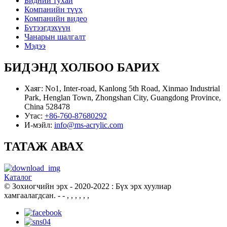
Бидний тухай
Компанийн түүх
Компанийн видео
Бүтээгдэхүүн
Чанарын шалгалт
Мэдээ
БИДЭНД ХОЛБОО БАРИХ
Хаяг:
No1, Inter-road, Kanlong 5th Road, Xinmao Industrial
Park, Henglan Town, Zhongshan City, Guangdong Province,
China 528478
Утас:
+86-760-87680292
И-мэйл:
info@ms-acrylic.com
ТАТАЖ АВАХ
Каталог
© Зохиогчийн эрх - 2020-2022 : Бүх эрх хуулиар
хамгаалагдсан.
- - , , , , , ,