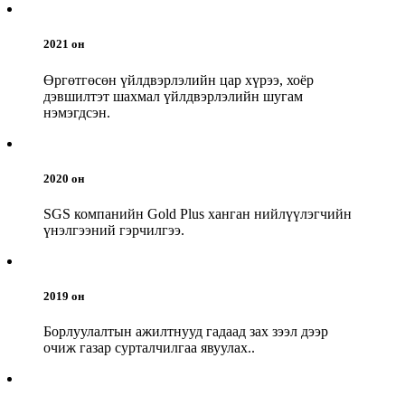
2021 он
Өргөтгөсөн үйлдвэрлэлийн цар хүрээ, хоёр
дэвшилтэт шахмал үйлдвэрлэлийн шугам
нэмэгдсэн.
2020 он
SGS компанийн Gold Plus ханган нийлүүлэгчийн
үнэлгээний гэрчилгээ.
2019 он
Борлуулалтын ажилтнууд гадаад зах зээл дээр
очиж газар сурталчилгаа явуулах..