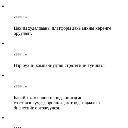
2008 он
Цахим худалдааны платформ дахь анхны хөрөнгө
оруулалт.
2007 он
Нэр бүхий компаниудтай стратегийн түншлэл.
2006 он
Багийн хамт олон олонд танигдсан
үзэсгэлэнгүүдэд оролцож, дотоод, гадаадын
бизнесийг өргөжүүлсэн.