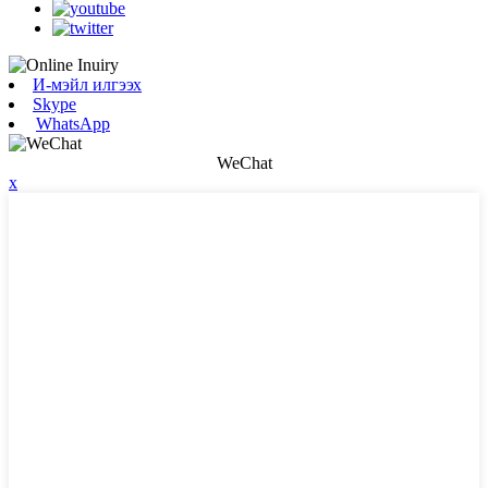
И-мэйл илгээх
Skype
WhatsApp
WeChat
x