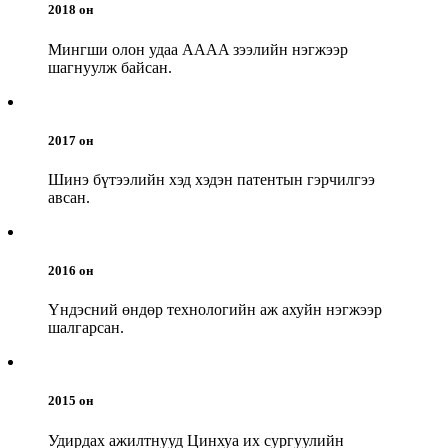
2018 он
Мингши олон удаа AAAA зээлийн нэгжээр
шагнуулж байсан.
2017 он
Шинэ бүтээлийн хэд хэдэн патентын гэрчилгээ
авсан.
2016 он
Үндэсний өндөр технологийн аж ахуйн нэгжээр
шалгарсан.
2015 он
Удирдах ажилтнууд Цинхуа их сургуулийн