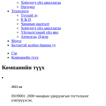
Хоёрдогч үйл ажиллагаа
Өргөдөл
Технологи
Түүхий эд
R & D
Чанарын шалгалт
Хоёрдогч үйл ажиллагаа
Үйлчилгээний үйл явц
Арчилгаа, Цэвэр
Мэдээ
Бидэнтэй холбоо барина уу
Гэр
Компанийн түүх
Компанийн түүх
2022 он
ISO9001: 2000 чанарын удирдлагын тогтолцоог
нэвтрүүлсэн.