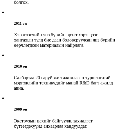
болгох.
2011 он
Хэрэглэгчийн янз бүрийн эрэлт хэрэгцээг
хангахын тулд бие даан боловсруулсан янз бүрийн
өөрчлөгдсөн материалын найрлага.
2010 он
Салбартаа 20 гаруй жил ажилласан туршлагатай
мэргэжлийн техникчдийг манай R&D багт ажилд
авна.
2009 он
Экструзын цехийг байгуулж, захиалгат
бүтээгдэхүүнд анхаарлаа хандуулдаг.