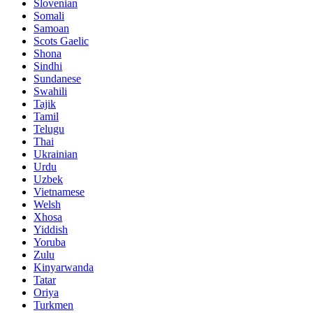
Slovenian
Somali
Samoan
Scots Gaelic
Shona
Sindhi
Sundanese
Swahili
Tajik
Tamil
Telugu
Thai
Ukrainian
Urdu
Uzbek
Vietnamese
Welsh
Xhosa
Yiddish
Yoruba
Zulu
Kinyarwanda
Tatar
Oriya
Turkmen