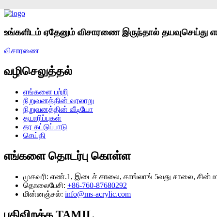
உங்களிடம் ஏதேனும் விசாரணை இருந்தால் தயவுசெய்து எங
விசாரணை
வழிசெலுத்தல்
எங்களை பற்றி
நிறுவனத்தின் வரலாறு
நிறுவனத்தின் வீடியோ
தயாரிப்புகள்
தர கட்டுப்பாடு
செய்தி
எங்களை தொடர்பு கொள்ள
முகவரி:
எண்.1, இடைச் சாலை, காங்லாங் 5வது சாலை, சின்மா
தொலைபேசி:
+86-760-87680292
மின்னஞ்சல்:
info@ms-acrylic.com
பதிவிறக்க TAMIL