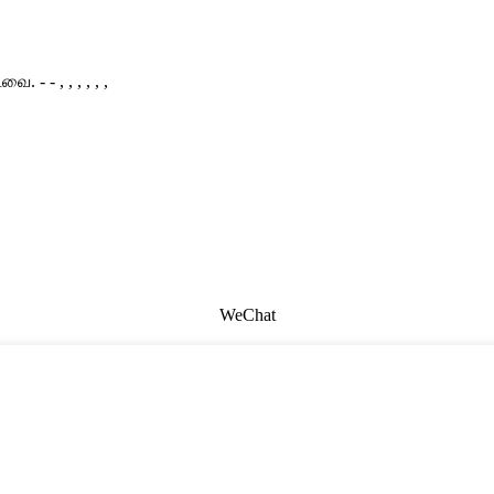
்டவை.
- - , , , , , ,
WeChat