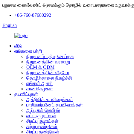
புதுமை ஹைலேண்ட் அமைக்கும் தொழில் வரையறைகளை உருவாக்கு
+86-760-87680292
English
வீடு
எங்களை பற்றி
நிறுவனம் பதிவு செய்தது
நிறுவனத்தின் வரலாறு
OEM & ODM
நிறுவனத்தின் வீடியோ
தொழிற்சாலை நிகழ்ச்சி
எங்கள் அணி
சான்றிதழ்கள்
தயாரிப்புகள்
அக்ரிலிக் சுயவிவரங்கள்
பாலிகார்பனேட் சுயவிவரங்கள்
ஆப்டிகல் லென்ஸ்
வட்ட குழாய்கள்
சிறப்பு குழாய்கள்
சுற்று தண்டுகள்
சிறப்பு தண்டுகள்