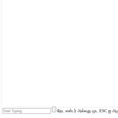
தேட என்டர் அல்லது மூட ESC ஐ அழு