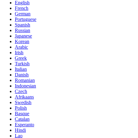
English
French
German
Portuguese
Spanish
Russian
Japanese
Korean
Arabic
Irish
Greek
Turkish
Italian
Danish
Romanian
Indonesian
Czech
Afrikaans
Swedish
Polish
Basque
Catalan
Esperanto
Hindi
Lao