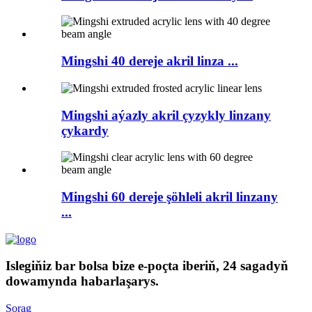
Mingshi 40 dereje akril linza ...
Mingshi aýazly akril çyzykly linzany
çykardy
Mingshi 60 dereje şöhleli akril linzany
...
Islegiňiz bar bolsa bize e-poçta iberiň, 24 sagadyň
dowamynda habarlaşarys.
Sorag