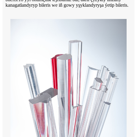
kanagatlandyryp bileris we iň gowy yşyklandyryşa ýetip bileris.