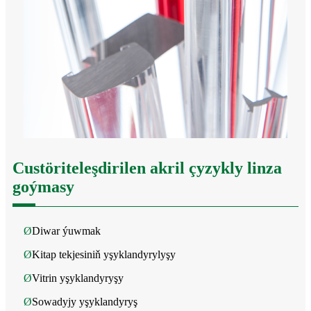
Custöriteleşdirilen akril çyzykly linza
goýmasy
Ø
Diwar ýuwmak
Ø
Kitap tekjesiniň yşyklandyrylyşy
Ø
Vitrin yşyklandyryşy
Ø
Sowadyjy yşyklandyryş