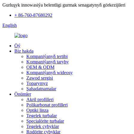
Gurluşyk innowasiýa belentligi gurmak senagatynyň görkezijileri
+ 86-760-87680292
English
Öý
Biz hakda
Kompaniýanyň tertibi
Kompaniýanyň taryhy
OEM & ODM
Kompaniýanyň wideosy
Zawod sergisi
Toparymyz
Şahadatnamalar
Önümler
Akril profilleri
Polikarbonat profilleri
Optiki linza
Tegelek turbalar
Specialörite turbalar
Tegelek çybyklar
Rodörite çybyklar