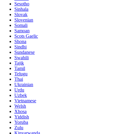
Sesotho
Sinhala
Slovak
Slovenian
Somali
Samoan
Scots Gaelic
Shona
Sindhi
Sundanese
Swahili
Tajik
Tamil
Telugu
Thai
Ukrainian
Urdu
Uzbek
Vietnamese
Welsh
Xhosa
Yiddish
Yoruba
Zulu
Kinyarwanda