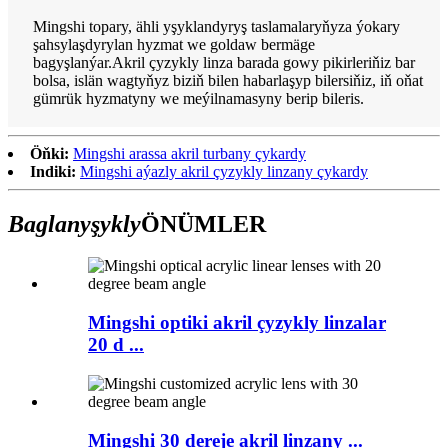
Mingshi topary, ähli yşyklandyryş taslamalaryňyza ýokary
şahsylaşdyrylan hyzmat we goldaw bermäge
bagyşlanýar.Akril çyzykly linza barada gowy pikirleriňiz bar
bolsa, islän wagtyňyz biziň bilen habarlaşyp bilersiňiz, iň oňat
gümrük hyzmatyny we meýilnamasyny berip bileris.
Öňki:
Mingshi arassa akril turbany çykardy
Indiki:
Mingshi aýazly akril çyzykly linzany çykardy
Baglanyşykly
ÖNÜMLER
Mingshi optiki akril çyzykly linzalar
20 d ...
Mingshi 30 dereje akril linzany ...