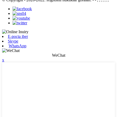
E-poçta iber
Skype
WhatsApp
WeChat
x