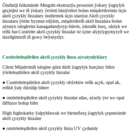
Öndüriji hökmünde Mingshi ekstruziýa prosesini ýokary ýagtylyk
geçirijisi we iň ýokary ýerüsti häsiýetleri bolan müşderilerimiz üçin
akril çyzykly linzalary öndürmek üçin ulanýar.Akril çyzykly
linzalara ýörite hyzmat edýäris, müşderileriň akril linzalara bolan
aýratyn isleglerini kanagatlandyryp bileris, islendik burç, ululyk we
reňk bar.Custörite akril çyzykly linzalar öz içine alyjylygymyzyň we
täzeligimiziň iň gowy beýanydyr.
Custöriteleşdirilen akril çyzykly linza aýratynlyklary
Client Müşderiniň islegine görä dürli ýagtylyk burçlary bilen
ýöriteleşdirilen akril çyzykly linzalar
● Custöriteleşdirilen akril çyzykly obýektiw reňk açyk, opal ak,
reňkli ýaly düzülip bilner
● omöriteleşdirilen akril çyzykly linzalar atlas, aýazly ýer we opal
diffuzor bolup biler
High highokarky ýalpyldawuk we birmeňzeş ýagtylyk çeşmesinde
akril çyzykly linzalar
● omöriteleşdirilen akril çyzykly linza UV çydamly