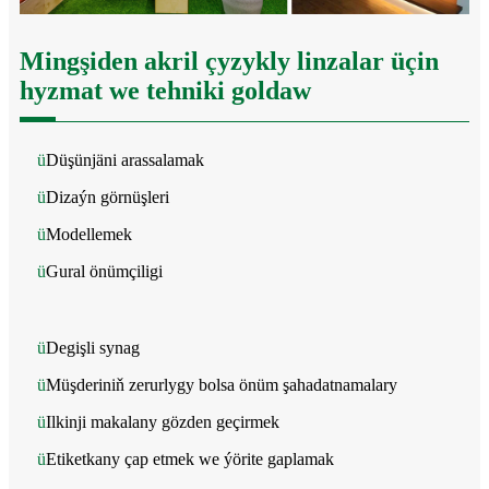
Mingşiden akril çyzykly linzalar üçin
hyzmat we tehniki goldaw
ü
Düşünjäni arassalamak
ü
Dizaýn görnüşleri
ü
Modellemek
ü
Gural önümçiligi
ü
Degişli synag
ü
Müşderiniň zerurlygy bolsa önüm şahadatnamalary
ü
Ilkinji makalany gözden geçirmek
ü
Etiketkany çap etmek we ýörite gaplamak