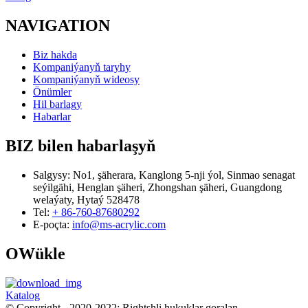
NAVIGATION
Biz hakda
Kompaniýanyň taryhy
Kompaniýanyň wideosy
Önümler
Hil barlagy
Habarlar
BIZ bilen habarlaşyň
Salgysy:
No1, şäherara, Kanglong 5-nji ýol, Sinmao senagat
seýilgähi, Henglan şäheri, Zhongshan şäheri, Guangdong
welaýaty, Hytaý 528478
Tel:
+ 86-760-87680292
E-poçta:
info@ms-acrylic.com
OWükle
Katalog
© Copyright - 2020-2022: Rightshli hukuklar goralan.
- - , , , , , ,