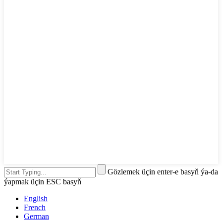
Gözlemek üçin enter-e basyň ýa-da
ýapmak üçin ESC basyň
English
French
German