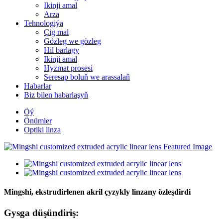
Ikinji amal
Arza
Tehnologiýa
Çig mal
Gözleg we gözleg
Hil barlagy
Ikinji amal
Hyzmat prosesi
Seresap boluň we arassalaň
Habarlar
Biz bilen habarlaşyň
Öý
Önümler
Optiki linza
Mingshi, ekstrudirlenen akril çyzykly linzany özleşdirdi
Gysga düşündiriş: