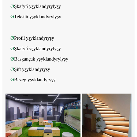
Ø
Şkafyň yşyklandyrylyşy
Ø
Tekstiň yşyklandyrylyşy
Ø
Profil yşyklandyryşy
Ø
Şkafyň yşyklandyrylyşy
Ø
Basgançak yşyklandyrylyşy
Ø
Şift yşyklandyryşy
Ø
Bezeg yşyklandyryşy