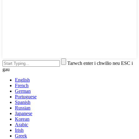
Tarwch enter i chwilio neu ESC i
gau
English
French
German
Portuguese
Spanish
Russian
Japanese
Korean
Arabic
Irish
Greek