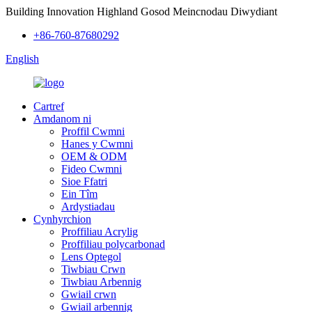
Building Innovation Highland Gosod Meincnodau Diwydiant
+86-760-87680292
English
Cartref
Amdanom ni
Proffil Cwmni
Hanes y Cwmni
OEM & ODM
Fideo Cwmni
Sioe Ffatri
Ein Tîm
Ardystiadau
Cynhyrchion
Proffiliau Acrylig
Proffiliau polycarbonad
Lens Optegol
Tiwbiau Crwn
Tiwbiau Arbennig
Gwiail crwn
Gwiail arbennig