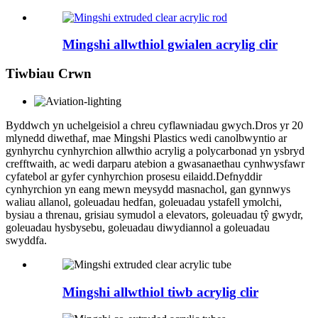
Mingshi allwthiol gwialen acrylig clir
Tiwbiau Crwn
Byddwch yn uchelgeisiol a chreu cyflawniadau gwych.Dros yr 20
mlynedd diwethaf, mae Mingshi Plastics wedi canolbwyntio ar
gynhyrchu cynhyrchion allwthio acrylig a polycarbonad yn ysbryd
crefftwaith, ac wedi darparu atebion a gwasanaethau cynhwysfawr
cyfatebol ar gyfer cynhyrchion prosesu eilaidd.Defnyddir
cynhyrchion yn eang mewn meysydd masnachol, gan gynnwys
waliau allanol, goleuadau hedfan, goleuadau ystafell ymolchi,
bysiau a threnau, grisiau symudol a elevators, goleuadau tŷ gwydr,
goleuadau hysbysebu, goleuadau diwydiannol a goleuadau
swyddfa.
Mingshi allwthiol tiwb acrylig clir