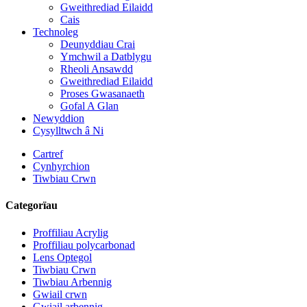
Gweithrediad Eilaidd
Cais
Technoleg
Deunyddiau Crai
Ymchwil a Datblygu
Rheoli Ansawdd
Gweithrediad Eilaidd
Proses Gwasanaeth
Gofal A Glan
Newyddion
Cysylltwch â Ni
Cartref
Cynhyrchion
Tiwbiau Crwn
Categorïau
Proffiliau Acrylig
Proffiliau polycarbonad
Lens Optegol
Tiwbiau Crwn
Tiwbiau Arbennig
Gwiail crwn
Gwiail arbennig