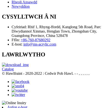
Rheoli Ansawdd
Newyddion
CYSYLLTWCH Â NI
Cyfeiriad:
Rhif 1, Rhyng-ffordd, Kanglong 5th Road, Parc
Diwydiannol Xinmao, Henglan Town, Zhongshan City,
Guangdong Province, China 528478
Ffôn:
+86-760-87680292
E-bost:
info@ms-acrylic.com
LAWRLWYTHO
Catalog
© Hawlfraint - 2020-2022 : Cedwir Pob Hawl.
- - , , , , , ,
Anfon e-bost