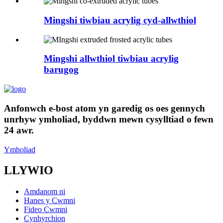
Mingshi tiwbiau acrylig cyd-allwthiol
Mingshi allwthiol tiwbiau acrylig
barugog
Anfonwch e-bost atom yn garedig os oes gennych
unrhyw ymholiad, byddwn mewn cysylltiad o fewn
24 awr.
Ymholiad
LLYWIO
Amdanom ni
Hanes y Cwmni
Fideo Cwmni
Cynhyrchion