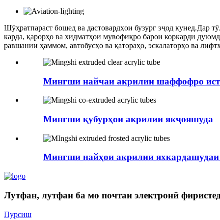
Шӯҳратпараст бошед ва дастовардҳои бузург эҷод кунед.Дар тӯл
карда, қарорҳо ва хидматҳои мувофиқро барои коркарди дуюмда
равшании ҳаммом, автобусҳо ва қатораҳо, эскалаторҳо ва лиф
Мингши найчаи акрилии шаффофро ист
Мингши қубурҳои акрилии якҷояшуда
Мингши найҳои акрилии яхкардашудаи
Лутфан, лутфан ба мо почтаи электронӣ фиристед
Пурсиш