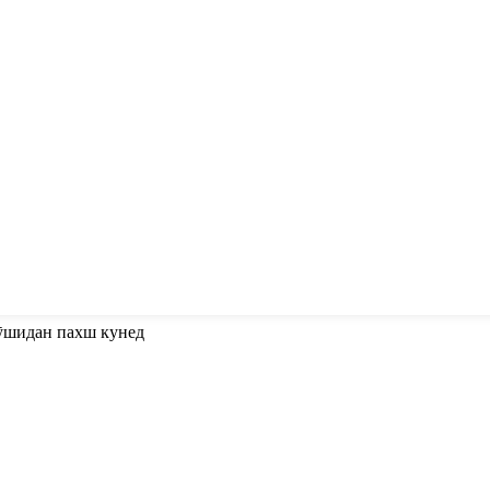
пӯшидан пахш кунед