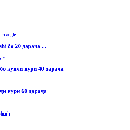
i бо 20 дараҷа ...
о кунҷи нури 40 дараҷа
ҷи нури 60 дараҷа
ффоф