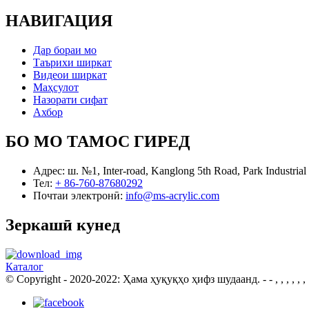
НАВИГАЦИЯ
Дар бораи мо
Таърихи ширкат
Видеои ширкат
Маҳсулот
Назорати сифат
Ахбор
БО МО ТАМОС ГИРЕД
Адрес: ш.
№1, Inter-road, Kanglong 5th Road, Park Industr
Тел:
+ 86-760-87680292
Почтаи электронӣ:
info@ms-acrylic.com
Зеркашӣ кунед
Каталог
© Copyright - 2020-2022: Ҳама ҳуқуқҳо ҳифз шудаанд.
- - , , , , , ,