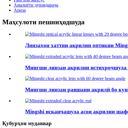
Амалиёти дуюмдараҷа
Ариза
Маҳсулоти пешниҳодшуда
Линзаҳои хаттии акрилии оптикии Mingsh
Мингши линзаи акрилии истихроҷшуда б
Мингши линзаи равшани акрилӣ бо кун
Mingshi исканҷашуда асои акрилии ша
Қубурҳои мудаввар