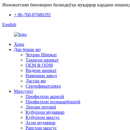
Инноватсияи бинокории баландкӯҳи муқаррар кардани нишонд
+ 86-760-87680292
English
Хона
Дар бораи мо
Чеҳраи Ширкат
Таърихи ширкат
OEM & ODM
Видеои ширкат
Намоиши завод
Дастаи мо
Сертификатсияҳо
Маҳсулот
Профилҳои акрилӣ
Профилҳои поликарбонатӣ
Линзаи оптикӣ
Қубурҳои мудаввар
Қубурҳои махсус
Асои мудаввар
Рангҳои махсус