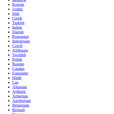
Korean
Arabic
Irish
Greek
Turkish
Italian
Danish
Romanian
Indonesian
Czech
Afrikaans
Swedish
Polish
Basque
Catalan
Esperanto
Hindi
Lao
Albanian
Amharic
Armenian
Azerbaijani
Belarusian
Bengali