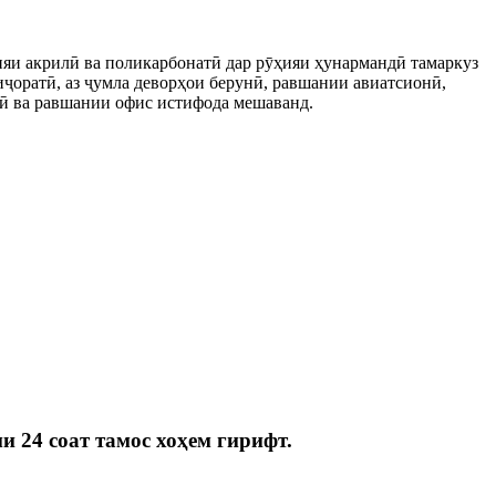
узияи акрилӣ ва поликарбонатӣ дар рӯҳияи ҳунармандӣ тамаркуз
иҷоратӣ, аз ҷумла деворҳои берунӣ, равшании авиатсионӣ,
тӣ ва равшании офис истифода мешаванд.
и 24 соат тамос хоҳем гирифт.