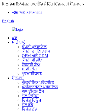
ਬਿਲਡਿੰਗ ਇਨੋਵੇਸ਼ਨ ਹਾਈਲੈਂਡ ਸੈਟਿੰਗ ਇੰਡਸਟਰੀ ਬੈਂਚਮਾਰਕ
+86-760-87680292
English
ਘਰ
ਸਾਡੇ ਬਾਰੇ
ਕੰਪਨੀ ਪ੍ਰੋਫਾਇਲ
ਕੰਪਨੀ ਦਾ ਇਤਿਹਾਸ
OEM ਅਤੇ ODM
ਕੰਪਨੀ ਵੀਡੀਓ
ਫੈਕਟਰੀ ਸ਼ੋਅ
ਸਾਡੀ ਟੀਮ
ਪ੍ਰਮਾਣੀਕਰਣ
ਉਤਪਾਦ
ਐਕ੍ਰੀਲਿਕ ਪਰੋਫਾਇਲ
ਪੌਲੀਕਾਰਬੋਨੇਟ ਪਰੋਫਾਇਲ
ਆਪਟੀਕਲ ਲੈਂਸ
ਗੋਲ ਟਿਊਬਾਂ
ਵਿਸ਼ੇਸ਼ ਟਿਊਬ
ਗੋਲ ਡੰਡੇ
ਵਿਸ਼ੇਸ਼ ਡੰਡੇ