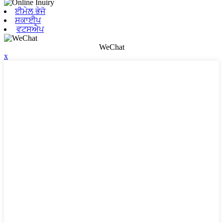
ਈਮੇਲ ਭੇਜੋ
ਸਕਾਈਪ
ਵਟਸਐਪ
WeChat
x