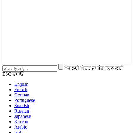
ਖੋਜ ਲਈ ਐਂਟਰ ਜਾਂ ਬੰਦ ਕਰਨ ਲਈ
ESC ਦਬਾਓ
English
French
German
Portuguese
Spanish
Russian
Japanese
Korean
Arabic
Irish