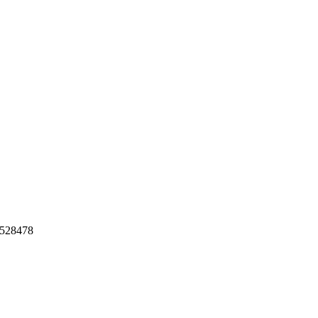
ಾ 528478