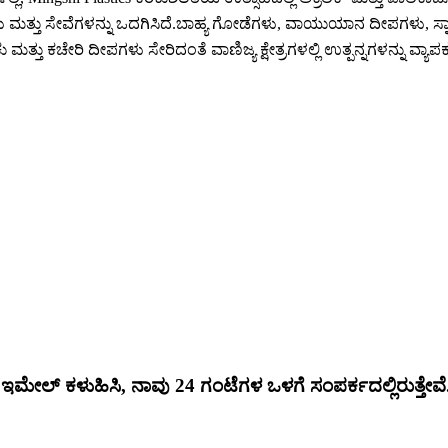
ು ಮತ್ತು ಸೇವೆಗಳನ್ನು ಒದಗಿಸಿದೆ.ಬಾಹ್ಯ ಗೋಡೆಗಳು, ವಾಯುಯಾನ ದೀಪಗಳು, ಸ್ನ
ತು ಕಚೇರಿ ದೀಪಗಳು ಸೇರಿದಂತೆ ವಾಣಿಜ್ಯ ಕ್ಷೇತ್ರಗಳಲ್ಲಿ ಉತ್ಪನ್ನಗಳನ್ನು ವ್ಯಾಪ
ಮೇಲ್ ಕಳುಹಿಸಿ, ನಾವು 24 ಗಂಟೆಗಳ ಒಳಗೆ ಸಂಪರ್ಕದಲ್ಲಿರುತ್ತೇವೆ