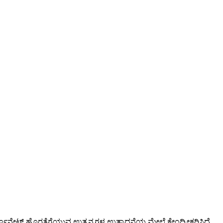
ಿಕಾರ್ಬೊನೇಟ್ ಹೊರತೆಗೆಯುವ ಉತ್ಪನ್ನಗಳ ಉತ್ಪಾದನೆಯ ಮೇಲೆ ಕೇಂದ್ರೀಕರಿಸಿದೆ