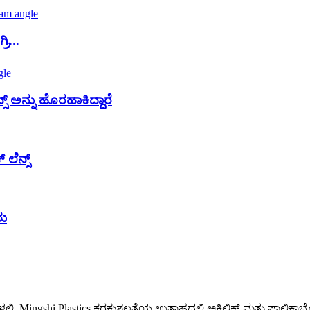
ರಿ...
್ಸ್ ಅನ್ನು ಹೊರಹಾಕಿದ್ದಾರೆ
 ಲೆನ್ಸ್
ರು
ಳಲ್ಲಿ, Mingshi Plastics ಕರಕುಶಲತೆಯ ಉತ್ಸಾಹದಲ್ಲಿ ಅಕ್ರಿಲಿಕ್ ಮತ್ತು ಪಾಲ