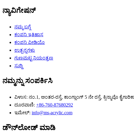
ನ್ಯಾವಿಗೇಷನ್
ನಮ್ಮ ಬಗ್ಗೆ
ಕಂಪನಿ ಇತಿಹಾಸ
ಕಂಪನಿ ವೀಡಿಯೊ
ಉತ್ಪನ್ನಗಳು
ಗುಣಮಟ್ಟ ನಿಯಂತ್ರಣ
ಸುದ್ದಿ
ನಮ್ಮನ್ನು ಸಂಪರ್ಕಿಸಿ
ವಿಳಾಸ:
ನಂ.1, ಅಂತರ-ರಸ್ತೆ, ಕಾಂಗ್ಲಾಂಗ್ 5 ನೇ ರಸ್ತೆ, ಕ್ಸಿನ್ಮಾವೊ ಕೈಗ
ದೂರವಾಣಿ:
+86-760-87680292
ಇಮೇಲ್:
info@ms-acrylic.com
ಡೌನ್‌ಲೋಡ್ ಮಾಡಿ