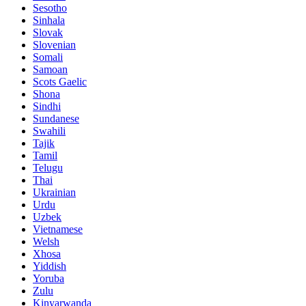
Sesotho
Sinhala
Slovak
Slovenian
Somali
Samoan
Scots Gaelic
Shona
Sindhi
Sundanese
Swahili
Tajik
Tamil
Telugu
Thai
Ukrainian
Urdu
Uzbek
Vietnamese
Welsh
Xhosa
Yiddish
Yoruba
Zulu
Kinyarwanda