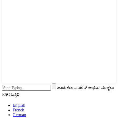
ಹುಡುಕಲು ಎಂಟರ್ ಅಥವಾ ಮುಚ್ಚಲು
ESC ಒತ್ತಿರಿ
English
French
German