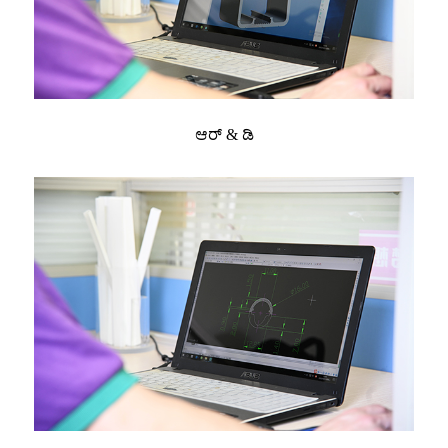
ಆರ್ & ಡಿ