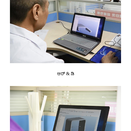
ಆರ್ & ಡಿ