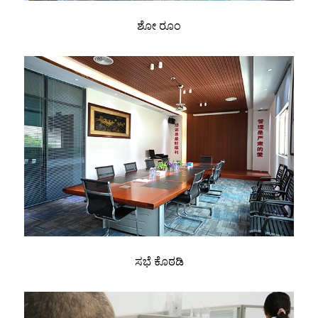
ಶೋ ರೂಂ
ಸಭೆ ಕೊಠಡಿ