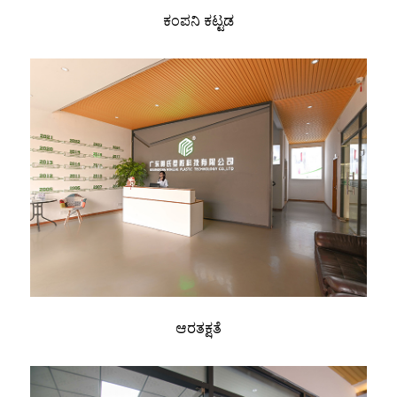
ಕಂಪನಿ ಕಟ್ಟಡ
ಆರತಕ್ಷತೆ