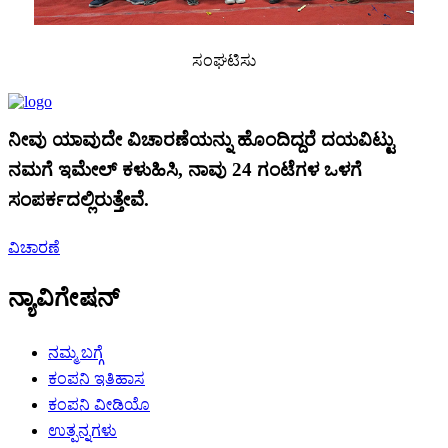
ಸಂಘಟಿಸು
ನೀವು ಯಾವುದೇ ವಿಚಾರಣೆಯನ್ನು ಹೊಂದಿದ್ದರೆ ದಯವಿಟ್ಟು
ನಮಗೆ ಇಮೇಲ್ ಕಳುಹಿಸಿ, ನಾವು 24 ಗಂಟೆಗಳ ಒಳಗೆ
ಸಂಪರ್ಕದಲ್ಲಿರುತ್ತೇವೆ.
ವಿಚಾರಣೆ
ನ್ಯಾವಿಗೇಷನ್
ನಮ್ಮ ಬಗ್ಗೆ
ಕಂಪನಿ ಇತಿಹಾಸ
ಕಂಪನಿ ವೀಡಿಯೊ
ಉತ್ಪನ್ನಗಳು