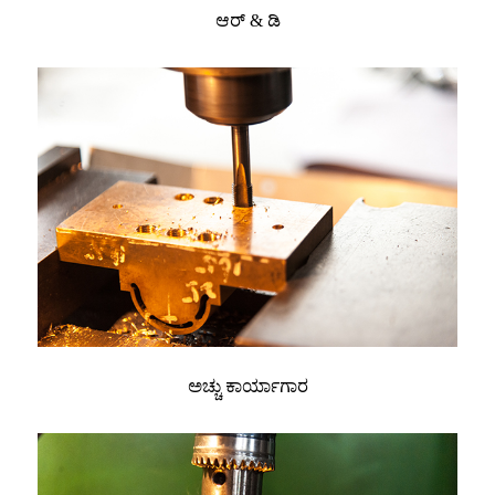
ಆರ್ & ಡಿ
ಅಚ್ಚು ಕಾರ್ಯಾಗಾರ