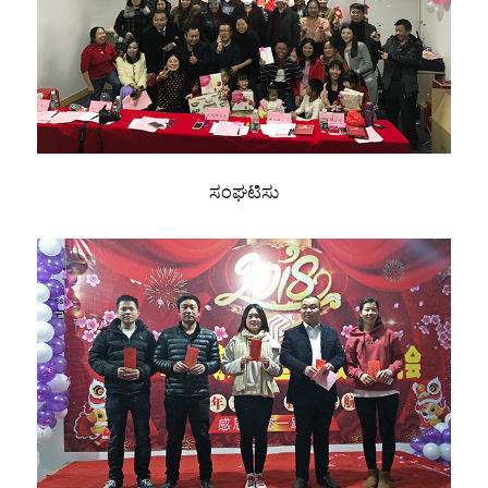
ಸಂಘಟಿಸು