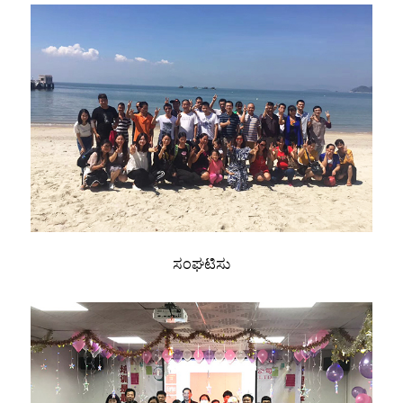
ಸಂಘಟಿಸು